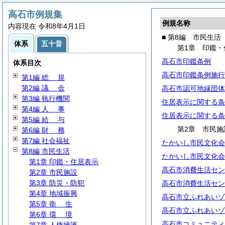
高石市例規集
例規名称
内容現在 令和8年4月1日
■ 第8編 市民生活
体系
五十音
第1章 印鑑・
高石市印鑑条例
体系目次
高石市印鑑条例施行
第1編
総
規
第2編
議
会
高石市認可地縁団体
第3編 執行機関
住居表示に関する条
第4編
人
事
住居表示に関する条
第5編
給
与
第2章 市民施
第6編
財
務
第7編 社会福祉
たかいし市民文化会
第8編 市民生活
たかいし市民文化会
第1章 印鑑・住居表示
高石市消費生活セン
第2章 市民施設
第3章 防災・防犯
高石市消費生活セン
第4章 地域振興
高石市立ふれあいゾ
第5章
衛
生
高石市立ふれあいゾ
第6章
環
境
高石市コミュニティ