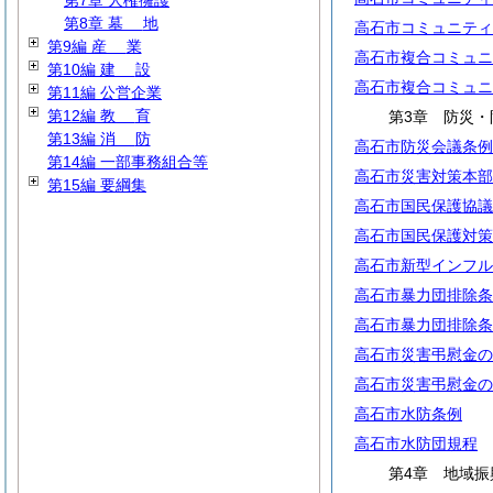
第7章 人権擁護
第8章
墓
地
高石市コミュニティ
第9編
産
業
高石市複合コミュニ
第10編
建
設
高石市複合コミュニ
第11編 公営企業
第12編
教
育
第3章 防災・
第13編
消
防
高石市防災会議条例
第14編 一部事務組合等
高石市災害対策本部
第15編 要綱集
高石市国民保護協議
高石市国民保護対策
高石市新型インフル
高石市暴力団排除条
高石市暴力団排除条
高石市災害弔慰金の
高石市災害弔慰金の
高石市水防条例
高石市水防団規程
第4章 地域振