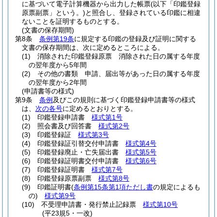
に基づいて電子計算機器から出力した帳票
(以下「印鑑登録
原票副票」という。)
と照合し、登録されている印鑑に相違
ないことを証明するものとする。
(文書の保存期間)
第8条
条例第19条
に規定する印鑑の登録及び証明に関する
文書の保存期間は、次に定めるところによる。
(1)
消除された印鑑登録原票 消除された日の属する年度
の翌年度から5年間
(2)
その他の書類 申請、届出等があった日の属する年度
の翌年度から2年間
(申請書等の様式)
第9条
条例
及びこの規則に基づく印鑑登録申請書等の様式
は、
次の各号
に定めるとおりとする。
(1)
印鑑登録申請書
様式第1号
(2)
照会書及び回答書
様式第2号
(3)
印鑑登録証
様式第3号
(4)
印鑑登録証引替交付申請書
様式第4号
(5)
印鑑登録廃止・亡失届出書
様式第5号
(6)
印鑑登録証明書交付申請書
様式第6号
(7)
印鑑登録証明書
様式第7号
(8)
印鑑登録原票副票
様式第8号
(9)
印鑑証明書
(
条例第15条第1項ただし書
の規定によるも
の)
様式第9号
(10)
不受理申請書・発行禁止記録票
様式第10号
(平23規5・一改)