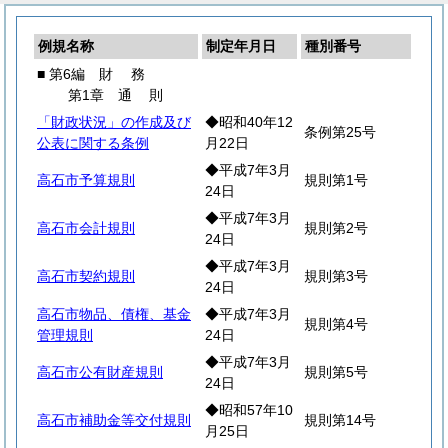
例規名称
制定年月日
種別番号
■ 第6編
財
務
第1章
通
則
「財政状況」の作成及び
◆昭和40年12
条例第25号
公表に関する条例
月22日
◆平成7年3月
高石市予算規則
規則第1号
24日
◆平成7年3月
高石市会計規則
規則第2号
24日
◆平成7年3月
高石市契約規則
規則第3号
24日
高石市物品、債権、基金
◆平成7年3月
規則第4号
管理規則
24日
◆平成7年3月
高石市公有財産規則
規則第5号
24日
◆昭和57年10
高石市補助金等交付規則
規則第14号
月25日