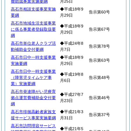
費助成事業実施要綱
月25日
高石市相談支援事業実施
◆平成18年9
告示第60号
要綱
月29日
高石市地域生活支援事業
◆平成18年9
に係る事業者登録取扱要
告示第67号
月29日
綱
高石市単位老人クラブ活
◆平成24年8
告示第78号
動補助金交付要綱
月7日
高石市日中一時支援事業
◆平成18年9
告示第63号
実施要綱
月29日
高石市日中一時支援事業
◆平成19年8
（障害児タイムケア事
告示第48号
月6日
業）実施要綱
高石市発達障がい児療育
◆平成27年7
拠点運営費補助金交付要
告示第46号
月23日
綱
高石市徘徊高齢者家族支
◆平成21年3
告示第37号
援サービス事業実施要綱
月31日
高石市訪問理容サービス
◆平成21年5