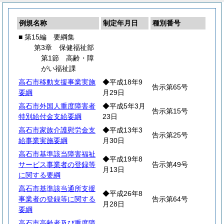
例規名称
制定年月日
種別番号
■ 第15編 要綱集
第3章 保健福祉部
第1節 高齢・障
がい福祉課
高石市移動支援事業実施
◆平成18年9
告示第65号
要綱
月29日
高石市外国人重度障害者
◆平成5年3月
告示第15号
特別給付金支給要綱
23日
高石市家族介護慰労金支
◆平成13年3
告示第25号
給事業実施要綱
月30日
高石市基準該当障害福祉
◆平成19年8
サービス事業者の登録等
告示第49号
月13日
に関する要綱
高石市基準該当通所支援
◆平成26年8
事業者の登録等に関する
告示第64号
月28日
要綱
高石市高齢者及び重度障