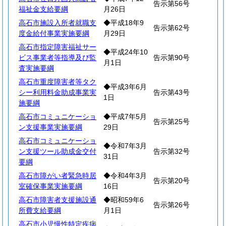
告示第56号
福祉金支給要綱
月26日
高石市施設入所者就職支
◆平成18年9
告示第62号
度金給付事業実施要綱
月29日
高石市指定障害福祉サー
◆平成24年10
ビス事業者等指導及び監
告示第90号
月1日
査実施要綱
高石市重度障害者等タク
◆平成3年6月
シー利用料金助成事業実
告示第43号
1日
施要綱
高石市コミュニケーショ
◆平成7年5月
告示第25号
ン支援事業実施要綱
29日
高石市コミュニケーショ
◆令和7年3月
ン支援ツール助成金交付
告示第32号
31日
要綱
高石市障がい者緊急時居
◆令和4年3月
告示第20号
室確保事業実施要綱
16日
高石市障害者支援施設通
◆昭和59年6
告示第26号
所費支給要綱
月1日
高石市小児慢性特定疾病