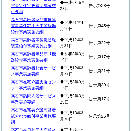
◆平成6年6月
害者等住宅改造助成金交
告示第26号
22日
付要綱
高石市高齢者及び重度障
◆平成21年4
害者等住宅用火災警報器
告示第45号
月10日
給付事業実施要綱
高石市高齢者等緊急通報
◆平成12年3
告示第22号
装置給付事業実施要綱
月31日
高石市高齢者等見守り機
◆令和3年3月
告示第17号
器給付事業実施要綱
19日
高石市高齢者配食サービ
◆平成12年3
告示第21号
ス事業実施要綱
月31日
高石市在宅介護支援セン
◆平成8年9月
告示第39号
ター事業実施要綱
13日
高石市訪問入浴サービス
◆平成6年3月
告示第17号
事業実施要綱
29日
高石市在宅要介護高齢者
◆平成13年3
紙おむつ給付事業実施要
告示第26号
月30日
綱
高石市在日外国人高齢者
◆平成7年12