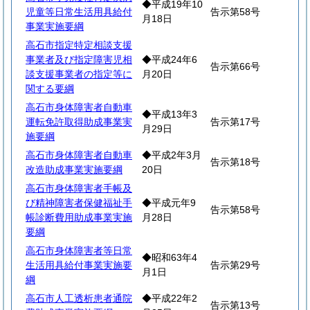
◆平成19年10
児童等日常生活用具給付
告示第58号
月18日
事業実施要綱
高石市指定特定相談支援
事業者及び指定障害児相
◆平成24年6
告示第66号
談支援事業者の指定等に
月20日
関する要綱
高石市身体障害者自動車
◆平成13年3
運転免許取得助成事業実
告示第17号
月29日
施要綱
高石市身体障害者自動車
◆平成2年3月
告示第18号
改造助成事業実施要綱
20日
高石市身体障害者手帳及
び精神障害者保健福祉手
◆平成元年9
告示第58号
帳診断費用助成事業実施
月28日
要綱
高石市身体障害者等日常
◆昭和63年4
生活用具給付事業実施要
告示第29号
月1日
綱
高石市人工透析患者通院
◆平成22年2
告示第13号