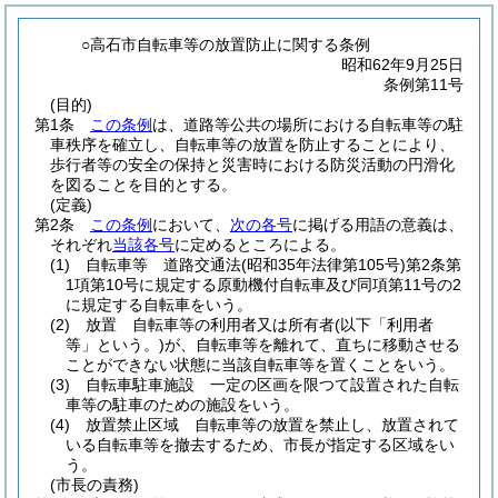
○高石市自転車等の放置防止に関する条例
昭和62年9月25日
条例第11号
(目的)
第1条
この条例
は、道路等公共の場所における自転車等の駐
車秩序を確立し、自転車等の放置を防止することにより、
歩行者等の安全の保持と災害時における防災活動の円滑化
を図ることを目的とする。
(定義)
第2条
この条例
において、
次の各号
に掲げる用語の意義は、
それぞれ
当該各号
に定めるところによる。
(1)
自転車等 道路交通法
(昭和35年法律第105号)
第2条第
1項第10号に規定する原動機付自転車及び同項第11号の2
に規定する自転車をいう。
(2)
放置 自転車等の利用者又は所有者
(以下「利用者
等」という。)
が、自転車等を離れて、直ちに移動させる
ことができない状態に当該自転車等を置くことをいう。
(3)
自転車駐車施設 一定の区画を限つて設置された自転
車等の駐車のための施設をいう。
(4)
放置禁止区域 自転車等の放置を禁止し、放置されて
いる自転車等を撤去するため、市長が指定する区域をい
う。
(市長の責務)