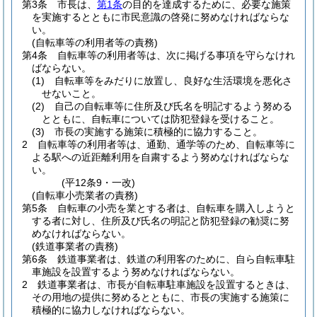
第3条
市長は、
第1条
の目的を達成するために、必要な施策
を実施するとともに市民意識の啓発に努めなければならな
い。
(自転車等の利用者等の責務)
第4条
自転車等の利用者等は、次に掲げる事項を守らなけれ
ばならない。
(1)
自転車等をみだりに放置し、良好な生活環境を悪化さ
せないこと。
(2)
自己の自転車等に住所及び氏名を明記するよう努める
とともに、自転車については防犯登録を受けること。
(3)
市長の実施する施策に積極的に協力すること。
2
自転車等の利用者等は、通勤、通学等のため、自転車等に
よる駅への近距離利用を自粛するよう努めなければならな
い。
(平12条9・一改)
(自転車小売業者の責務)
第5条
自転車の小売を業とする者は、自転車を購入しようと
する者に対し、住所及び氏名の明記と防犯登録の勧奨に努
めなければならない。
(鉄道事業者の責務)
第6条
鉄道事業者は、鉄道の利用客のために、自ら自転車駐
車施設を設置するよう努めなければならない。
2
鉄道事業者は、市長が自転車駐車施設を設置するときは、
その用地の提供に努めるとともに、市長の実施する施策に
積極的に協力しなければならない。