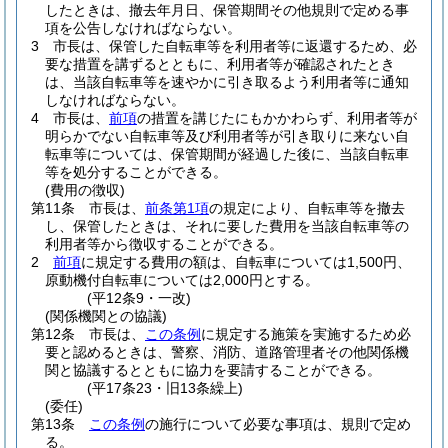
したときは、撤去年月日、保管期間その他規則で定める事
項を公告しなければならない。
3
市長は、保管した自転車等を利用者等に返還するため、必
要な措置を講ずるとともに、利用者等が確認されたとき
は、当該自転車等を速やかに引き取るよう利用者等に通知
しなければならない。
4
市長は、
前項
の措置を講じたにもかかわらず、利用者等が
明らかでない自転車等及び利用者等が引き取りに来ない自
転車等については、保管期間が経過した後に、当該自転車
等を処分することができる。
(費用の徴収)
第11条
市長は、
前条第1項
の規定により、自転車等を撤去
し、保管したときは、それに要した費用を当該自転車等の
利用者等から徴収することができる。
2
前項
に規定する費用の額は、自転車については1,500円、
原動機付自転車については2,000円とする。
(平12条9・一改)
(関係機関との協議)
第12条
市長は、
この条例
に規定する施策を実施するため必
要と認めるときは、警察、消防、道路管理者その他関係機
関と協議するとともに協力を要請することができる。
(平17条23・旧13条繰上)
(委任)
第13条
この条例
の施行について必要な事項は、規則で定め
る。