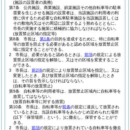
(施設の設置者の責務)
第7条
公共施設、商業施設、娯楽施設その他自転車等の駐車
需要を生じさせる施設の設置者は、当該施設の利用者の利
便に供するため必要な自転車駐車施設を当該施設若しくは
その敷地内又はその周辺に設置するよう努めるとともに、
市長の実施する施策に積極的に協力しなければならない。
(放置禁止区域の指定等)
第8条
市長は、
第1条
の目的を達成するために、特に自転車
等の放置を防止する必要があると認める区域を放置禁止区
域に指定することができる。
2
市長は、必要があると認めるときは、
前項
の規定による放
置禁止区域の指定を解除し、又はその区域を変更すること
ができる。
3
市長は、
前2項
の規定により放置禁止区域を指定し、又は
変更したとき、及び放置禁止区域の指定を解除したとき
は、その旨を告示しなければならない。
(自転車等の放置禁止)
第9条
自転車等の利用者等は、放置禁止区域内に自転車等を
放置してはならない。
(放置自転車等に対する措置)
第10条
市長は、自転車等が
前条
の規定に違反して放置され
ているときは、当該自転車等をあらかじめ定められた場所
(以下「保管場所」という。)
に撤去し、保管することがで
きる。
2
市長は、
前項
の規定により放置されている自転車等を撤去