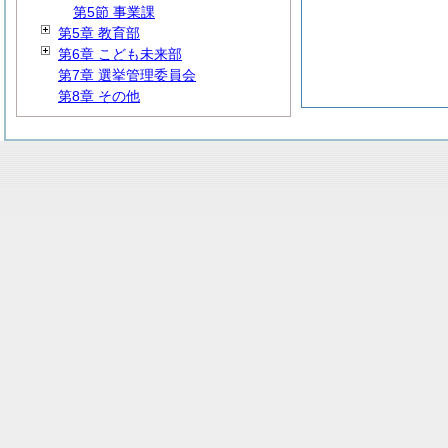
第5節 事業課
第5章 教育部
第6章 こども未来部
第7章 選挙管理委員会
第8章 その他