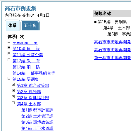
第3編 執行機関
高石市例規集
第4編
人
事
例規名称
内容現在 令和8年4月1日
第5編
給
与
■ 第15編 要綱集
第6編
財
務
体系
五十音
第4章 土木部
第7編 社会福祉
第5節 事業
第8編 市民生活
体系目次
高石市市街地再開発
第9編
産
業
第10編
建
設
高石市市街地再開発
第11編 公営企業
第一種市街地再開発
第12編
教
育
第13編
消
防
第14編 一部事務組合等
第15編 要綱集
第1章 総合政策部
第2章 総務部
第3章 保健福祉部
第4章 土木部
第1節 都市計画課
第2節 土木管理課
第3節 環境政策課
第4節 上下水道課