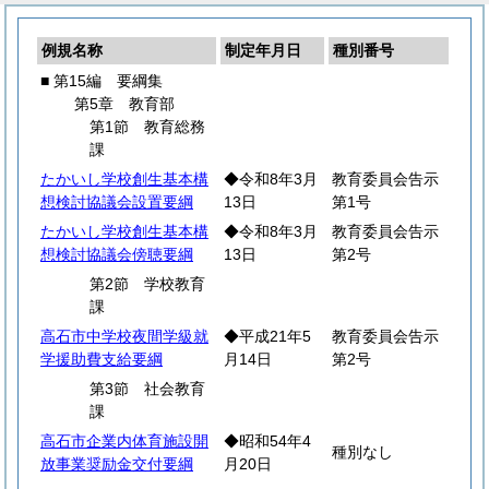
例規名称
制定年月日
種別番号
■ 第15編 要綱集
第5章 教育部
第1節 教育総務
課
たかいし学校創生基本構
◆令和8年3月
教育委員会告示
想検討協議会設置要綱
13日
第1号
たかいし学校創生基本構
◆令和8年3月
教育委員会告示
想検討協議会傍聴要綱
13日
第2号
第2節 学校教育
課
高石市中学校夜間学級就
◆平成21年5
教育委員会告示
学援助費支給要綱
月14日
第2号
第3節 社会教育
課
高石市企業内体育施設開
◆昭和54年4
種別なし
放事業奨励金交付要綱
月20日