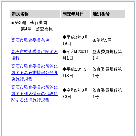
例規名称
制定年月日
種別番号
■ 第3編 執行機関
第4章 監査委員
◆平成3年9月
高石市監査委員条例
条例第9号
19日
高石市監査委員に関する
◆昭和42年11
監査委員規程第
規程
月1日
1号
高石市監査委員の所管に
◆平成13年3
監査委員規程第
属する高石市情報公開条
月8日
1号
例施行規程
高石市監査委員の所管に
◆令和5年3月
監査委員規程第
属する個人情報の保護に
30日
1号
関する法律施行規程