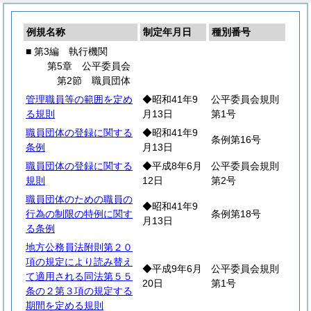
例規名称
制定年月日
種別番号
■ 第3編 執行機関
第5章 公平委員会
第2節 職員団体
管理職員等の範囲を定め
◆昭和41年9
公平委員会規則
る規則
月13日
第1号
職員団体の登録に関する
◆昭和41年9
条例第16号
条例
月13日
職員団体の登録に関する
◆平成8年6月
公平委員会規則
規則
12日
第2号
職員団体のための職員の
◆昭和41年9
行為の制限の特例に関す
条例第18号
月13日
る条例
地方公務員法附則第２０
項の規定により読み替え
◆平成9年6月
公平委員会規則
て適用される同法第５５
20日
第1号
条の２第３項の規定する
期間を定める規則