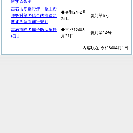
関する条例
高石市受動喫煙・路上喫
◆令和2年2月
煙等対策の総合的推進に
規則第5号
25日
関する条例施行規則
高石市狂犬病予防法施行
◆平成12年3
規則第14号
細則
月31日
内容現在 令和8年4月1日