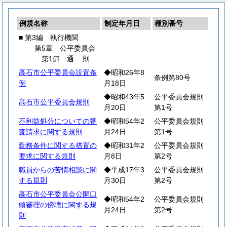
例規名称
制定年月日
種別番号
■ 第3編 執行機関
第5章 公平委員会
第1節
通
則
高石市公平委員会設置条
◆昭和26年8
条例第80号
例
月18日
◆昭和43年5
公平委員会規則
高石市公平委員会規則
月20日
第1号
不利益処分についての審
◆昭和54年2
公平委員会規則
査請求に関する規則
月24日
第1号
勤務条件に関する措置の
◆昭和31年2
公平委員会規則
要求に関する規則
月8日
第2号
職員からの苦情相談に関
◆平成17年3
公平委員会規則
する規則
月30日
第2号
高石市公平委員会公開口
◆昭和54年2
公平委員会規則
頭審理の傍聴に関する規
月24日
第2号
則