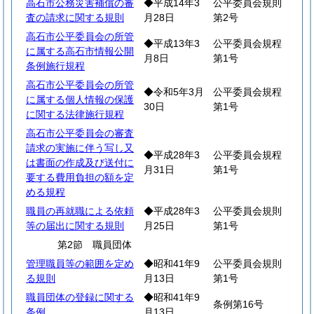
高石市公務災害補償の審
◆平成14年3
公平委員会規則
査の請求に関する規則
月28日
第2号
高石市公平委員会の所管
◆平成13年3
公平委員会規程
に属する高石市情報公開
月8日
第1号
条例施行規程
高石市公平委員会の所管
◆令和5年3月
公平委員会規程
に属する個人情報の保護
30日
第1号
に関する法律施行規程
高石市公平委員会の審査
請求の実施に伴う写し又
◆平成28年3
公平委員会規程
は書面の作成及び送付に
月31日
第1号
要する費用負担の額を定
める規程
職員の再就職による依頼
◆平成28年3
公平委員会規則
等の届出に関する規則
月25日
第1号
第2節 職員団体
管理職員等の範囲を定め
◆昭和41年9
公平委員会規則
る規則
月13日
第1号
職員団体の登録に関する
◆昭和41年9
条例第16号
条例
月13日