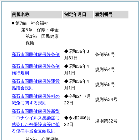
例規名称
制定年月日
種別番号
■ 第7編 社会福祉
第5章 保険・年金
第1節 国民健康
保険
◆昭和36年3
高石市国民健康保険条例
条例第6号
月31日
高石市国民健康保険条例
◆昭和36年4
規則第4号
施行規則
月1日
高石市国民健康保険運営
◆昭和36年4
規則第5号
協議会規則
月1日
高石市国民健康保険料の
◆令和2年7月
規則第34号
減免に関する規則
22日
高石市国民健康保険新型
コロナウイルス感染症に
◆令和2年6月
規則第32号
感染した被保険者等に係
22日
る傷病手当金支給規則
第2節 介護保険