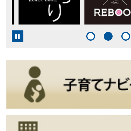
の
の
ス
ス
ラ
ラ
スライダー停止
1枚目のスライドを
2枚目のス
イ
イ
ド
ド