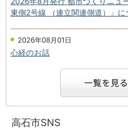
2026年8月発行 都市づくりニュ
東側2号線 （連立関連側道）」に
2026年08月01日
心経のお話
一
覧
を
見
る
高石市SNS