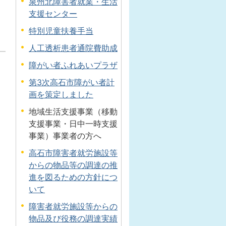
泉州北障害者就業・生活
支援センター
特別児童扶養手当
人工透析患者通院費助成
障がい者ふれあいプラザ
第3次高石市障がい者計
画を策定しました
地域生活支援事業（移動
支援事業・日中一時支援
事業）事業者の方へ
高石市障害者就労施設等
からの物品等の調達の推
進を図るための方針につ
いて
障害者就労施設等からの
物品及び役務の調達実績