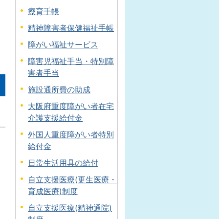
療育手帳
精神障害者保健福祉手帳
障がい福祉サービス
障害児福祉手当・特別障
害者手当
施設通所費の助成
大阪府重度障がい者在宅
介護支援給付金
外国人重度障がい者特別
給付金
日常生活用具の給付
自立支援医療(更生医療・
育成医療)制度
自立支援医療(精神通院)