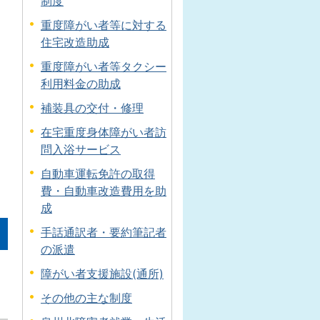
制度
重度障がい者等に対する
住宅改造助成
重度障がい者等タクシー
利用料金の助成
補装具の交付・修理
在宅重度身体障がい者訪
問入浴サービス
自動車運転免許の取得
費・自動車改造費用を助
成
手話通訳者・要約筆記者
の派遣
障がい者支援施設(通所)
その他の主な制度