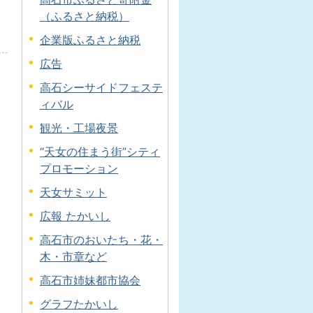
（ふるさと納税）
企業版ふるさと納税
広告
高石シーサイドフェステ
ィバル
観光・工場夜景
“天女の住まう街”シティ
プロモーション
天女サミット
広報 たかいし
高石市のおいたち・花・
木・市章など
高石市姉妹都市協会
グラフたかいし