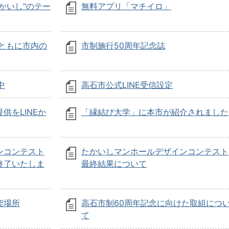
かいし"のテー
無料アプリ「マチイロ」
ともに市内の
市制施行50周年記念誌
中
高石市公式LINE受信設定
供をLINEか
「縁結び大学」に本市が紹介されました
ンコンテスト
たかいしマンホールデザインコンテスト
終了いたしま
最終結果について
架場所
高石市制60周年記念に向けた取組につ
て