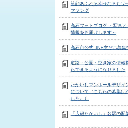
笑顔あふれる幸せなまち“た
マソング
高石フォトブログ ～写真と
情報をお届けします～
高石市公式LINE友だち募集
道路・公園・空き家の情報提
らできるようになりました
たかいしマンホールデザイ
について（こちらの募集は
した。）
「広報たかいし」各駅の配