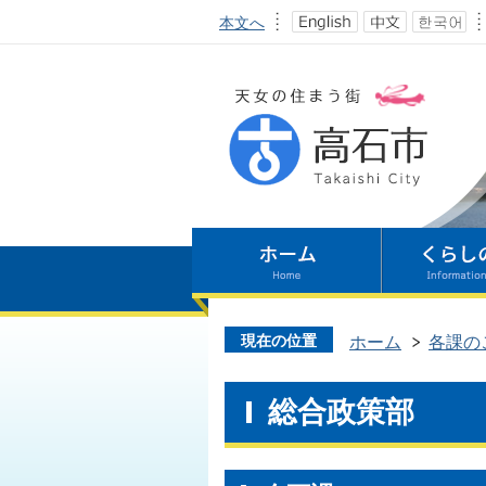
本文へ
現在の位置
ホーム
各課の
総合政策部