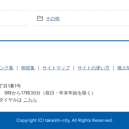
その他
ンク集
｜
例規集
｜
サイトマップ
｜
サイトの使い方
｜
個人
丁目1番1号
 9時から17時30分（祝日・年末年始を除く）
ダイヤルは
こちら
Copyright (C) takaishi-city, All Rights Reserved.