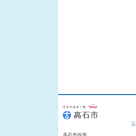
リ
高石市役所