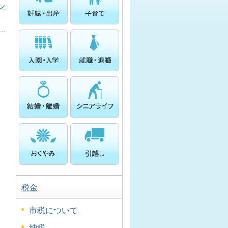
ン
税金
市税について
納税