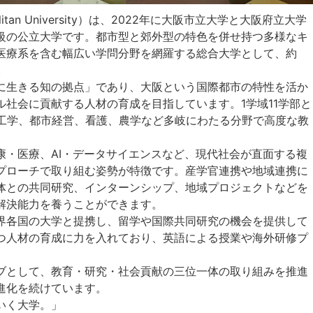
olitan University）は、2022年に大阪市立大学と大阪府立大学
級の公立大学です。都市型と郊外型の特色を併せ持つ多様なキ
医療系を含む幅広い学問分野を網羅する総合大学として、約
。
に生きる知の拠点」であり、大阪という国際都市の特性を活か
社会に貢献する人材の育成を目指しています。1学域11学部と
、工学、都市経営、看護、農学など多岐にわたる分野で高度な教
康・医療、AI・データサイエンスなど、現代社会が直面する複
プローチで取り組む姿勢が特徴です。産学官連携や地域連携に
体との共同研究、インターンシップ、地域プロジェクトなどを
解決能力を養うことができます。
界各国の大学と提携し、留学や国際共同研究の機会を提供して
つ人材の育成に力を入れており、英語による授業や海外研修プ
ブとして、教育・研究・社会貢献の三位一体の取り組みを推進
進化を続けています。
いく大学。」