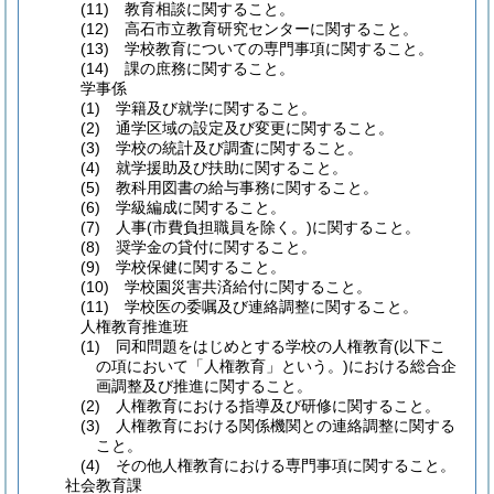
(11)
教育相談に関すること。
(12)
高石市立教育研究センターに関すること。
(13)
学校教育についての専門事項に関すること。
(14)
課の庶務に関すること。
学事係
(1)
学籍及び就学に関すること。
(2)
通学区域の設定及び変更に関すること。
(3)
学校の統計及び調査に関すること。
(4)
就学援助及び扶助に関すること。
(5)
教科用図書の給与事務に関すること。
(6)
学級編成に関すること。
(7)
人事
(市費負担職員を除く。)
に関すること。
(8)
奨学金の貸付に関すること。
(9)
学校保健に関すること。
(10)
学校園災害共済給付に関すること。
(11)
学校医の委嘱及び連絡調整に関すること。
人権教育推進班
(1)
同和問題をはじめとする学校の人権教育
(以下こ
の項において「人権教育」という。)
における総合企
画調整及び推進に関すること。
(2)
人権教育における指導及び研修に関すること。
(3)
人権教育における関係機関との連絡調整に関する
こと。
(4)
その他人権教育における専門事項に関すること。
社会教育課