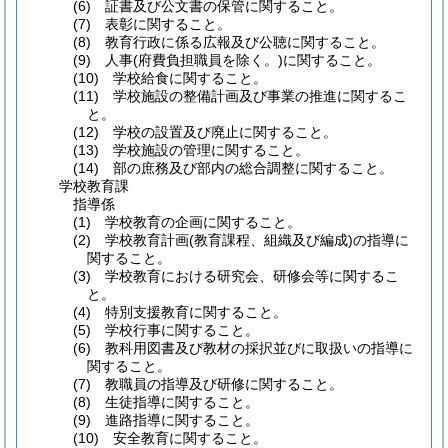
(6)
証書及び公文書の保管に関すること。
(7)
表彰に関すること。
(8)
教育行政に係る広報及び公聴に関すること。
(9)
人事
(府費負担職員を除く。)
に関すること。
(10)
学校給食に関すること。
(11)
学校施設の整備計画及び事業の推進に関するこ
と。
(12)
学校の設置及び廃止に関すること。
(13)
学校施設の管理に関すること。
(14)
部の庶務及び部内の総合調整に関すること。
学校教育課
指導係
(1)
学校教育の企画に関すること。
(2)
学校教育計画
(教育課程、組織及び編成)
の指導に
関すること。
(3)
学校教育における研究会、研修会等に関するこ
と。
(4)
特別支援教育に関すること。
(5)
学校行事に関すること。
(6)
教科用図書及び教材の採択並びに取扱いの指導に
関すること。
(7)
教職員の指導及び研修に関すること。
(8)
生徒指導に関すること。
(9)
進路指導に関すること。
(10)
安全教育に関すること。