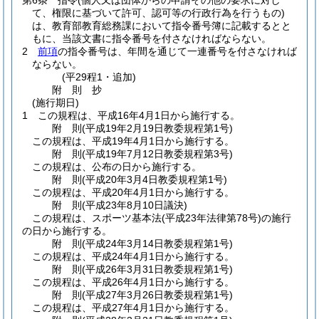
第6条
指令
(個人又は団体からの申請その他の要求に対し
て、権限に基づいて許可、認可等の行政行為を行うもの)
は、教育部教育総務課において指令番号簿に記載するとと
もに、当該文書に指令番号を付さなければならない。
2
前項
の指令番号は、年間を通じて一連番号を付さなければ
ならない。
(平29程1・追加)
附
則
抄
(施行期日)
1
この規程は、平成16年4月1日から施行する。
附
則
(平成19年2月19日
教委規程第1号)
この規程は、平成19年4月1日から施行する。
附
則
(平成19年7月12日
教委規程第3号)
この規程は、公布の日から施行する。
附
則
(平成20年3月4日
教委規程第1号)
この規程は、平成20年4月1日から施行する。
附
則
(平成23年8月10日
議決)
この規程は、スポーツ基本法
(平成23年法律第78号)
の施行
の日から施行する。
附
則
(平成24年3月14日
教委規程第1号)
この規程は、平成24年4月1日から施行する。
附
則
(平成26年3月31日
教委規程第1号)
この規程は、平成26年4月1日から施行する。
附
則
(平成27年3月26日
教委規程第1号)
この規程は、平成27年4月1日から施行する。