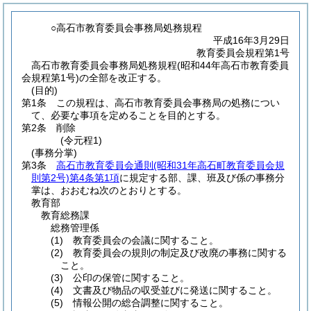
○高石市教育委員会事務局処務規程
平成16年3月29日
教育委員会規程第1号
高石市教育委員会事務局処務規程(昭和44年高石市教育委員
会規程第1号)の全部を改正する。
(目的)
第1条
この規程は、高石市教育委員会事務局の処務につい
て、必要な事項を定めることを目的とする。
第2条
削除
(令元程1)
(事務分掌)
第3条
高石市教育委員会通則
(昭和31年高石町教育委員会規
則第2号)
第4条第1項
に規定する部、課、班及び係の事務分
掌は、おおむね次のとおりとする。
教育部
教育総務課
総務管理係
(1)
教育委員会の会議に関すること。
(2)
教育委員会の規則の制定及び改廃の事務に関する
こと。
(3)
公印の保管に関すること。
(4)
文書及び物品の収受並びに発送に関すること。
(5)
情報公開の総合調整に関すること。