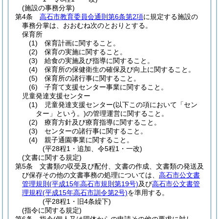
(施設の事務分掌)
第4条
高石市教育委員会通則第6条第2項
に規定する施設の
事務分掌は、おおむね次のとおりとする。
保育所
(1)
保育計画に関すること。
(2)
保育の実施に関すること。
(3)
給食の実施及び指導に関すること。
(4)
保育所の保健衛生の確保及び向上に関すること。
(5)
保育所の諸行事に関すること。
(6)
子育て支援センター事業に関すること。
児童発達支援センター
(1)
児童発達支援センター
(以下この項において「セン
ター」という。)
の管理運営に関すること。
(2)
療育方針及び療育指導に関すること。
(3)
センターの諸行事に関すること。
(4)
親子通園事業に関すること。
(平28程1・追加、令5程1・一改)
(文書に関する規定)
第5条
文書類の収受及び配付、文書の作成、文書類の発送及
び保存その他の文書事務の処理については、
高石市公文書
管理規則
(平成15年高石市規則第19号)
及び
高石市公文書管
理規程
(平成15年高石市訓令第2号)
を準用する。
(平28程1・旧4条繰下)
(指令に関する規定)