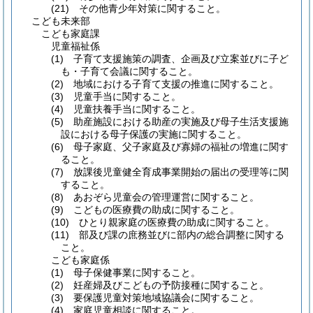
(21)
その他青少年対策に関すること。
こども未来部
こども家庭課
児童福祉係
(1)
子育て支援施策の調査、企画及び立案並びに子ど
も・子育て会議に関すること。
(2)
地域における子育て支援の推進に関すること。
(3)
児童手当に関すること。
(4)
児童扶養手当に関すること。
(5)
助産施設における助産の実施及び母子生活支援施
設における母子保護の実施に関すること。
(6)
母子家庭、父子家庭及び寡婦の福祉の増進に関す
ること。
(7)
放課後児童健全育成事業開始の届出の受理等に関
すること。
(8)
あおぞら児童会の管理運営に関すること。
(9)
こどもの医療費の助成に関すること。
(10)
ひとり親家庭の医療費の助成に関すること。
(11)
部及び課の庶務並びに部内の総合調整に関する
こと。
こども家庭係
(1)
母子保健事業に関すること。
(2)
妊産婦及びこどもの予防接種に関すること。
(3)
要保護児童対策地域協議会に関すること。
(4)
家庭児童相談に関すること。