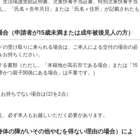
、生活保護受給証明書、児童扶養手当証書、特別児童扶養手当
だし、「氏名＋生年月日」または「氏名＋住所」が記載されたも
場合（申請者が15歳未満または成年被後見人の方）
ドの受け取りに来られる場合は、ご本人による交付の場合の必
をお持ちください。
明する書類（ただし、「本籍地が高石市である場合」または「15
帯かつ親子関係にある場合」は不要です。）
、お持ちでない場合は(2)を2点）
え、必ず本人もお越しいただく必要があります。
身体の障がいその他やむを得ない理由の場合）によ