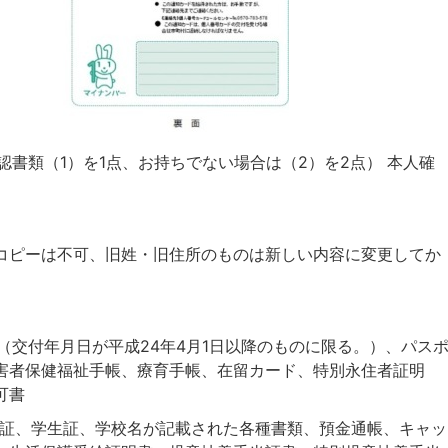
確認書類（1）を1点、お持ちでない場合は（2）を2点） 本人確
コピーは不可、旧姓・旧住所のものは新しい内容に変更してか
書（交付年月日が平成24年4月1日以降のものに限る。）、パス
害者保健福祉手帳、療育手帳、在留カード、特別永住者証明
可書
社員証、学生証、学校名が記載された各種書類、預金通帳、キャッ