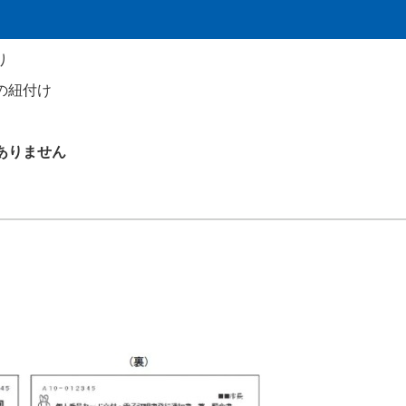
り
の紐付け
ありません