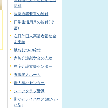
助成
緊急通報装置の給付
日常生活用具の給付(貸
与)
在日外国人高齢者福祉金
を支給
紙おむつの給付
家族介護慰労金の支給
在宅介護支援センター
養護老人ホーム
老人福祉センター
シニアクラブ活動
街かどデイハウス(生きが
い型)