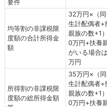
要件
32万円×（
生計配偶者+
均等割の非課税限
親族の数+1）
度額の合計所得金
0万円+扶養
額
がいる場合は
万円
35万円×（
生計配偶者+
所得割の非課税限
親族の数+1）
度額の総所得金額
0万円+扶養