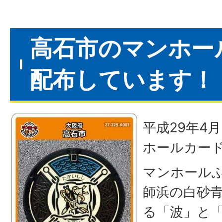
高石市のマンホー
配布しています！
平成29年4
ホールカー
マンホール
師浜の白砂
る「波」と