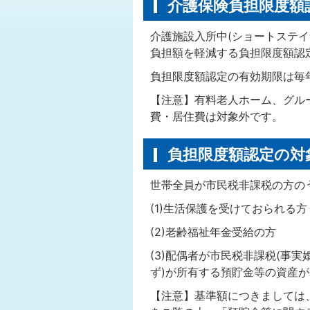
介護保険負担限度額
介護施設入所中(ショートステ
負担額を軽減する負担限度額認
負担限度額認定の有効期限は毎
【注意】有料老人ホーム、グル
費・居住費は対象外です。
負担限度額認定の対
世帯全員が市民税非課税の方の
(1)生活保護を受けておられる方
(2)老齢福祉年金受給の方
(3)配偶者が市民税非課税(事
ず)が所有する預貯金等の資産
【注意】基準額につきましては