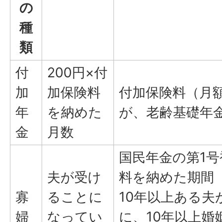
の
種
類
付
200円×付
加
加保険料
付加保険料（月額
年
を納めた
が、老齢基礎年
金
月数
国民年金の第1
夫が受け
料を納めた期間
寡
ることに
10年以上ある
婦
なってい
に、10年以上婚