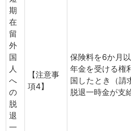
期
在
留
外
国
保険料を6か月
人
年金を受ける権
【注意事
へ
国したとき（請
項4】
の
脱退一時金が支
脱
退
一