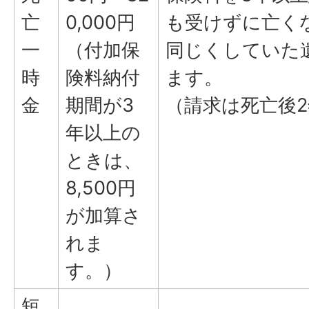
亡
0,000円
も受けずに亡く
一
（付加保
同じくしていた
時
険料納付
ます。
金
期間が3
（請求は死亡後
年以上の
ときは、
8,500円
が加算さ
れま
す。）
短