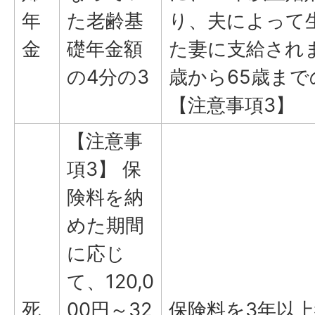
年
た老齢基
り、夫によって
金
礎年金額
た妻に支給され
の4分の3
歳から65歳まで
【注意事項3】
【注意事
項3】 保
険料を納
めた期間
に応じ
て、120,0
死
00円～32
保険料を3年以