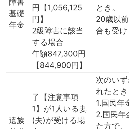
障害
円【1,056,125
とき。
基礎
円】
20歳以
年金
2級障害に該当
合も受け
する場合
年額847,300円
【844,900円】
次のいず
れたとき
子【注意事項
1.国民
1】が1人いる妻
2.国民
遺族
(夫)が受ける場
た方で、