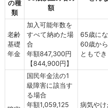
の種
額
類
加入可能年数を
老齢
すべて納めた場
65歳に
基礎
合
60歳か
年金
年額847,300円
ともでき
【844,900円】
国民年金法の1
級障害に該当す
る場合
年額1,059,125
病気やけ