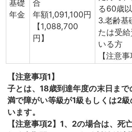
基礎
合
る60歳
年金
年額1,091,100円
3.老齢
【1,088,700
たは受給
円】
いる方
【注意事
【注意事項1】
子とは、18歳到達年度の末日まで
満で障がい等級が1級もしくは2
います。
【注意事項2】1、2の場合は、死