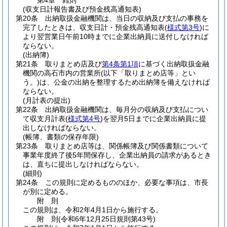
第4章
雑則
(収支日計報告書及び預金残高通知表)
第20条
出納取扱金融機関は、当日の収納及び支払の事務を
完了したときは、収支日計・預金残高通知表
(
様式第3号
)
に
より翌営業日午前10時までに企業出納員に送付しなければ
ならない。
(出納簿)
第21条
取りまとめ店及び
第4条第1項
に基づく出納取扱金融
機関の高石市内の営業所
(以下「取りまとめ店等」とい
う。)
は、公金の出納を整理するため出納簿を備えなければ
ならない。
(月計表の提出)
第22条
出納取扱金融機関は、毎月分の収納及び支払につい
て収支月計表
(
様式第4号
)
を翌月5日までに企業出納員に提
出しなければならない。
(帳簿、書類の保存年限)
第23条
取りまとめ店等は、関係帳簿及び関係書類について
事業年度終了後5年間保存し、企業出納員の請求があるとき
は、直ちに提出しなければならない。
(細則)
第24条
この規則に定めるもののほか、必要な事項は、市長
が別に定める。
附
則
この規則は、令和2年4月1日から施行する。
附
則
(令和6年12月25日
規則第43号)