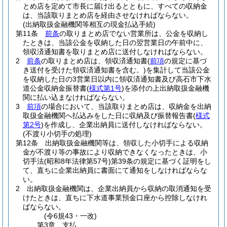
とめ店を定めて市長に届け出るとともに、すべての収納金
は、当該取りまとめ店を経由させなければならない。
(出納取扱金融機関等相互の現金払込手続)
第11条
前条
の取りまとめ店でない営業所は、公金を収納し
たときは、当該公金を収納した日の翌営業日の午前中に、
領収済通知書を取りまとめ店に送付しなければならない。
2
前条
の取りまとめ店は、領収済通知書
(
前項
の規定に基づ
き送付を受けた領収済通知書を含む。)
を集計して当該公金
を収納した日の3営業日以内に領収済通知書及び高石市下水
道公金収納金振替書
(
様式第1号
)
を添付の上出納取扱金融機
関に払い込まなければならない。
3
前項
の場合において、当該取りまとめ店は、収納金を出納
取扱金融機関へ払込みをした日に収納及び振替報告書
(
様式
第2号
)
を作成し、企業出納員に送付しなければならない。
(不渡り小切手の処理)
第12条
出納取扱金融機関等は、領収した小切手による収納
金が不渡り等の事故により収納できなくなったときは、小
切手法
(昭和8年法律第57号)
第39条の規定に基づく証明をし
て、直ちに企業出納員に書面にて通知をしなければならな
い。
2
出納取扱金融機関は、企業出納員から収納の取消通知を受
けたときは、直ちに下水道事業預金口座から控除しなけれ
ばならない。
(令6規43・一改)
第3章
支払