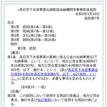
○高石市下水道事業出納取扱金融機関等事務取扱規則
令和2年3月10日
規則第7号
目次
第1章
総則
(第1条―第6条)
第2章
収納
(第7条―第12条)
第3章
支払
(第13条―第19条)
第4章
雑則
(第20条―第24条)
附則
第1章
総則
(趣旨)
第1条
高石市下水道事業の業務に係る公金の出納事務
(以下
「出納事務」という。)
について、地方公営企業法
(昭和27
年法律第292号)
、地方公営企業法施行令
(昭和27年政令第
403号。以下「施行令」という。)
及び
高石市下水道事業会
計規則
(令和2年高石市規則第6号。以下「会計規則」とい
う。)
に定めるもののほか、必要な事項を定めるものとす
る。
(令8規10・一改)
(定義)
第2条
この規則において使用する用語の意義は、地方公営企
業法、施行令及び
会計規則
において使用する用語の例によ
る。