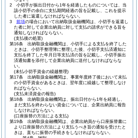
2
小切手が振出日付から1年を経過したものについては、当
該小切手の余白に支払期間経過の旨を記載し、これを提示
した者に返還しなければならない。
3
前項
の場合において出納取扱金融機関は、小切手を返還し
た者に対して企業出納員に対して支払の請求ができる旨を
通知しなければならない。
(支払後の処置)
第16条
出納取扱金融機関は、小切手による支払を終了した
ときは、小切手整理簿に整理した後、小切手支払済通知に
支払を終了した年月日等支払済の旨を記載し、小切手振出
済通知書を添付して企業出納員に送付しなければならな
い。
(未払小切手資金の繰越整理)
第17条
出納取扱金融機関は、事業年度終了後において未払
の小切手資金があるときは、翌年度に繰越して整理しなけ
ればならない。
(支払未済資金の報告)
第18条
出納取扱金融機関は、振出日付から1年を経過し、
まだ支払を終わらない資金については、企業出納員に報告
しなければならない。
(口座振替の方法による支払)
第19条
出納取扱金融機関は、企業出納員から口座振替書に
より口座振替の方法により支払うべき旨の通知を受けたと
きは、直ちに振替の手続きをしなければならない。