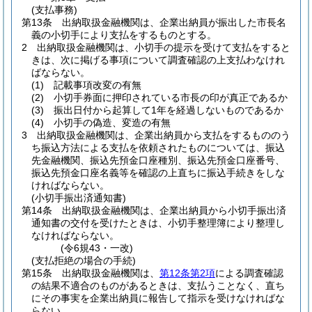
(支払事務)
第13条
出納取扱金融機関は、企業出納員が振出した市長名
義の小切手により支払をするものとする。
2
出納取扱金融機関は、小切手の提示を受けて支払をすると
きは、次に掲げる事項について調査確認の上支払わなけれ
ばならない。
(1)
記載事項改変の有無
(2)
小切手券面に押印されている市長の印が真正であるか
(3)
振出日付から起算して1年を経過しないものであるか
(4)
小切手の偽造、変造の有無
3
出納取扱金融機関は、企業出納員から支払をするもののう
ち振込方法による支払を依頼されたものについては、振込
先金融機関、振込先預金口座種別、振込先預金口座番号、
振込先預金口座名義等を確認の上直ちに振込手続きをしな
ければならない。
(小切手振出済通知書)
第14条
出納取扱金融機関は、企業出納員から小切手振出済
通知書の交付を受けたときは、小切手整理簿により整理し
なければならない。
(令6規43・一改)
(支払拒絶の場合の手続)
第15条
出納取扱金融機関は、
第12条第2項
による調査確認
の結果不適合のものがあるときは、支払うことなく、直ち
にその事実を企業出納員に報告して指示を受けなければな
らない。