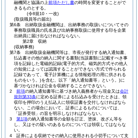
融機関と協議の上
前項ただし書
の時間を変更することがで
きるものとする。
(令8規10・一改)
(取扱職員等の届出)
第6条
出納取扱金融機関は、出納事務の取扱いについてその
事務取扱職員の氏名及び出納事務取扱に使用する印を企業
出納員に届け出なければならない。
第2章
収納
(収納事務)
第7条
出納取扱金融機関等は、市長が発行する納入通知書、
払込書その他の納入に関する書類
(当該書類に記載すべき事
項を記録した電磁的記録
(電子的方式、磁気的方式その他人
の知覚によっては認識することができない方式で作られる
記録であって、電子計算機による情報処理の用に供される
ものをいう。)
を含む。以下「納入通知書等」という。)
に
基づかなければ公金を収納することができない。
2
前項
の納入通知書等に基づき納入義務者から現金又は
会計
規則第33条
に定める証券による払込みを受けたときは、領
収印を押印のうえ払込人に領収証書を交付しなければなら
ない。
この場合において、証券によるものについては、
「証券受領」の旨を明示しなければならない。
3
第1項
の納入通知書等の金額を訂正、塗抹、改ざん等を
し、又はその疑いのあるものについては領収してはならな
い。
4
証券による収納でその納入に使用される小切手について支