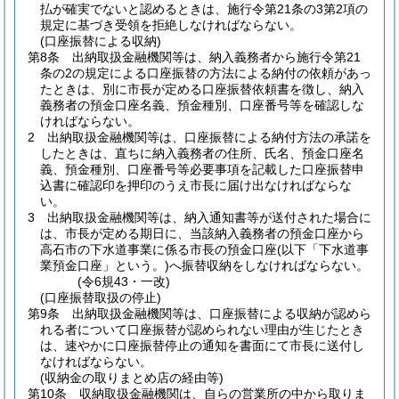
払が確実でないと認めるときは、施行令第21条の3第2項の
規定に基づき受領を拒絶しなければならない。
(口座振替による収納)
第8条
出納取扱金融機関等は、納入義務者から施行令第21
条の2の規定による口座振替の方法による納付の依頼があっ
たときは、別に市長が定める口座振替依頼書を徴し、納入
義務者の預金口座名義、預金種別、口座番号等を確認しな
ければならない。
2
出納取扱金融機関等は、口座振替による納付方法の承諾を
したときは、直ちに納入義務者の住所、氏名、預金口座名
義、預金種別、口座番号等必要事項を記載した口座振替申
込書に確認印を押印のうえ市長に届け出なければならな
い。
3
出納取扱金融機関等は、納入通知書等が送付された場合に
は、市長が定める期日に、当該納入義務者の預金口座から
高石市の下水道事業に係る市長の預金口座
(以下「下水道事
業預金口座」という。)
へ振替収納をしなければならない。
(令6規43・一改)
(口座振替取扱の停止)
第9条
出納取扱金融機関等は、口座振替による収納が認めら
れる者について口座振替が認められない理由が生じたとき
は、速やかに口座振替停止の通知を書面にて市長に送付し
なければならない。
(収納金の取りまとめ店の経由等)
第10条
収納取扱金融機関は、自らの営業所の中から取りま