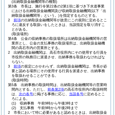
(出納取扱金融機関等の種類)
第3条
市長は、施行令第22条の2第1項に基づき下水道事業
における出納取扱金融機関及び収納取扱金融機関
(以下「出
納取扱金融機関等」という。)
を指定するものとする。
2
前項
の出納取扱金融機関等が故意にこの規則に定めるとこ
ろに違反する取扱いをしたときは、当該指定を取り消すこ
とがある。
(取扱場所)
第4条
公金の収納事務の取扱場所は出納取扱金融機関等の営
業所とし、公金の支払事務の取扱場所は、出納取扱金融機
関の高石市内の営業所とする。
2
出納取扱金融機関は、高石市役所内にその使用する行員を
市役所の執務日に派遣させ、出納事務を取扱わなければな
らない。
3
前項
の規定にかかわらず、出納取扱金融機関は、市長が必
要と認める場所にその使用する行員を派遣させ、出納事務
を取扱わせることができる。
(取扱時間)
第5条
出納事務の取扱時間は、出納取扱金融機関等の営業時
間内とする。
ただし、
前条第2項
の高石市役所内の取扱時間
は、
次の各号
に掲げる事務に応じ、
当該各号
に定めるとこ
ろによる。
(1)
収納事務 午前9時から午後3時まで
(2)
支払事務 午前9時から午後2時まで
2
市長において特に必要があると認めるときは、出納取扱金