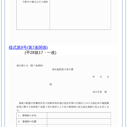
様式第9号
(第7条関係)
(平28規17・一改)