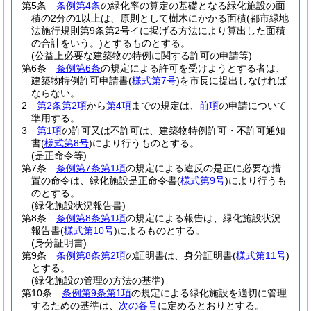
第5条
条例第4条
の緑化率の算定の基礎となる緑化施設の面
積の2分の1以上は、原則として樹木にかかる面積
(都市緑地
法施行規則第9条第2号イに掲げる方法により算出した面積
の合計をいう。)
とするものとする。
(公益上必要な建築物の特例に関する許可の申請等)
第6条
条例第6条
の規定による許可を受けようとする者は、
建築物特例許可申請書
(
様式第7号
)
を市長に提出しなければ
ならない。
2
第2条第2項
から
第4項
までの規定は、
前項
の申請について
準用する。
3
第1項
の許可又は不許可は、建築物特例許可・不許可通知
書
(
様式第8号
)
により行うものとする。
(是正命令等)
第7条
条例第7条第1項
の規定による違反の是正に必要な措
置の命令は、緑化施設是正命令書
(
様式第9号
)
により行うも
のとする。
(緑化施設状況報告書)
第8条
条例第8条第1項
の規定による報告は、緑化施設状況
報告書
(
様式第10号
)
によるものとする。
(身分証明書)
第9条
条例第8条第2項
の証明書は、身分証明書
(
様式第11号
)
とする。
(緑化施設の管理の方法の基準)
第10条
条例第9条第1項
の規定による緑化施設を適切に管理
するための基準は、
次の各号
に定めるとおりとする。