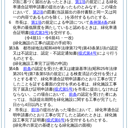
2項に基づく届出があったときは、
第1項
の規定による緑化
率適合証明申請書の提出があったものとみなす。
この場合
において、
第2項
の図書
(当該届出の添付書類と同一又は同
一の内容であるものを除く。)
を添付するものとする。
6
市長は、
第1項
の規定による申請について
条例第4条
の緑
化率の最低限度を満たしていると認めるときは、緑化率適
合証明書
(
様式第3号
)
を交付する。
(令4規11・令6規41・一改)
(緑化施設の工事の認定の手続等)
第3条
都市緑地法
(昭和48年法律第72号)
第43条第1項の認定
又は不認定は、認定・不認定通知書
(
様式第4号
)
により行う
ものとする。
(緑化施設工事完了証明の申請)
第4条
前条
の認定を受けた者又は建築基準法
(昭和25年法律
第201号)
第7条第5項の規定による検査済証の交付を受けよ
うとする者で、緑化率適合証明申請書のとおり工事が完了
したことを証する書面の交付を求める者は、緑化施設工事
完了届及び証明申請書
(
様式第5号
)
を市長に提出しなければ
ならない。
この場合において、
前条
の認定を受けた者にあ
っては、当該提出期間を緑化施設に関する工事が完了した
日から4日以内とする。
2
市長は、
前項
の提出があった場合において、緑化率適合証
明申請書のとおり工事が完了したと認めたときは、緑化施
設工事完了証明書
(
様式第6号
)
を交付するものとする。
(緑化率の算定の基礎となる緑化施設の面積)