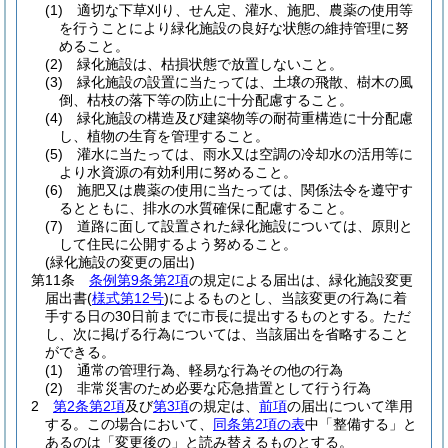
(1)
適切な下草刈り、せん定、灌水、施肥、農薬の使用等
を行うことにより緑化施設の良好な状態の維持管理に努
めること。
(2)
緑化施設は、枯損状態で放置しないこと。
(3)
緑化施設の設置に当たっては、土壌の飛散、樹木の風
倒、枯枝の落下等の防止に十分配慮すること。
(4)
緑化施設の構造及び建築物等の耐荷重構造に十分配慮
し、植物の生育を管理すること。
(5)
灌水に当たっては、雨水又は空調の冷却水の活用等に
より水資源の有効利用に努めること。
(6)
施肥又は農薬の使用に当たっては、関係法令を遵守す
るとともに、排水の水質確保に配慮すること。
(7)
道路に面して設置された緑化施設については、原則と
して住民に公開するよう努めること。
(緑化施設の変更の届出)
第11条
条例第9条第2項
の規定による届出は、緑化施設変更
届出書
(
様式第12号
)
によるものとし、当該変更の行為に着
手する日の30日前までに市長に提出するものとする。
ただ
し、次に掲げる行為については、当該届出を省略すること
ができる。
(1)
通常の管理行為、軽易な行為その他の行為
(2)
非常災害のため必要な応急措置として行う行為
2
第2条第2項
及び
第3項
の規定は、
前項
の届出について準用
する。
この場合において、
同条第2項の表
中「整備する」と
あるのは「変更後の」と読み替えるものとする。