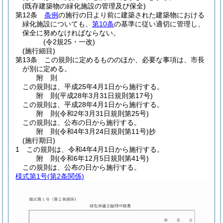
(既存建築物の緑化施設の管理及び保全)
第12条
条例
の施行の日より前に建築された建築物における
緑化施設についても、
第10条
の基準に従い適切に管理し、
保全に努めなければならない。
(令2規25・一改)
(施行細目)
第13条
この規則に定めるもののほか、必要な事項は、市長
が別に定める。
附
則
この規則は、平成25年4月1日から施行する。
附
則
(平成28年3月31日
規則第17号)
この規則は、平成28年4月1日から施行する。
附
則
(令和2年3月31日
規則第25号)
この規則は、公布の日から施行する。
附
則
(令和4年3月24日
規則第11号)
抄
(施行期日)
1
この規則は、令和4年4月1日から施行する。
附
則
(令和6年12月5日
規則第41号)
この規則は、公布の日から施行する。
様式第1号
(第2条関係)