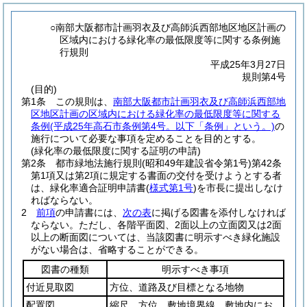
○南部大阪都市計画羽衣及び高師浜西部地区地区計画の
区域内における緑化率の最低限度等に関する条例施
行規則
平成25年3月27日
規則第4号
(目的)
第1条
この規則は、
南部大阪都市計画羽衣及び高師浜西部地
区地区計画の区域内における緑化率の最低限度等に関する
条例
(平成25年高石市条例第4号。以下「条例」という。)
の
施行について必要な事項を定めることを目的とする。
(緑化率の最低限度に関する証明の申請)
第2条
都市緑地法施行規則
(昭和49年建設省令第1号)
第42条
第1項又は第2項に規定する書面の交付を受けようとする者
は、緑化率適合証明申請書
(
様式第1号
)
を市長に提出しなけ
ればならない。
2
前項
の申請書には、
次の表
に掲げる図書を添付しなければ
ならない。
ただし、各階平面図、2面以上の立面図又は2面
以上の断面図については、当該図書に明示すべき緑化施設
がない場合は、省略することができる。
図書の種類
明示すべき事項
付近見取図
方位、道路及び目標となる地物
配置図
縮尺、方位、敷地境界線、敷地内にお