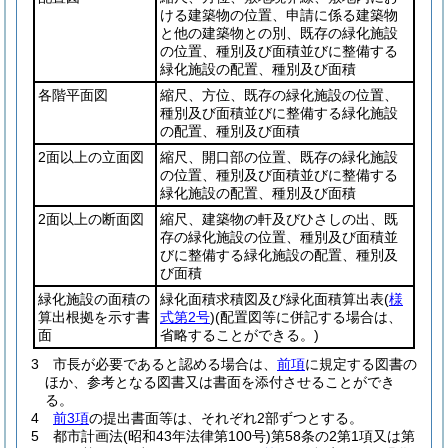
ける建築物の位置、申請に係る建築物
と他の建築物との別、既存の緑化施設
の位置、種別及び面積並びに整備する
緑化施設の配置、種別及び面積
各階平面図
縮尺、方位、既存の緑化施設の位置、
種別及び面積並びに整備する緑化施設
の配置、種別及び面積
2面以上の立面図
縮尺、開口部の位置、既存の緑化施設
の位置、種別及び面積並びに整備する
緑化施設の配置、種別及び面積
2面以上の断面図
縮尺、建築物の軒及びひさしの出、既
存の緑化施設の位置、種別及び面積並
びに整備する緑化施設の配置、種別及
び面積
緑化施設の面積の
緑化面積求積図及び緑化面積算出表
(
様
算出根拠を示す書
式第2号
)
(配置図等に併記する場合は、
面
省略することができる。)
3
市長が必要であると認める場合は、
前項
に規定する図書の
ほか、参考となる図書又は書面を添付させることができ
る。
4
前3項
の提出書面等は、それぞれ2部ずつとする。
5
都市計画法
(昭和43年法律第100号)
第58条の2第1項又は第