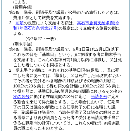
による。
(費用弁償)
第3条
議長、副議長及び議員が公務のため旅行したときは、
費用弁償として旅費を支給する。
2
前項
の規定により支給する額は、
高石市旅費支給条例
(令
和7年高石市条例第27号)
の規定により支給する旅費の例に
よる。
(令7条27・一改)
(期末手当)
第4条
議長、副議長及び議員で、6月1日及び12月1日
(以下
これらの日を「基準日」という。)
に在職する者に期末手当
を支給する。
これらの基準日前1箇月以内に退職し、又は死
亡した者についても同様とする。
2
期末手当の額は、それぞれの基準日現在
(退職し、又は死
亡した者にあっては、退職し、又は死亡した日現在)
におい
てその者が受けるべき報酬の月額及びその報酬の月額に
100分の20を乗じて得た額の合計額に100分の222.5を乗じ
て得た額に、基準日以前6箇月以内の期間におけるその者の
次の各号
に掲げる在職期間の区分に応じ、
当該各号
に定め
る割合を乗じて得た額とする。
この場合において、任期満
了の日又は議会の解散による任期終了の日に在職した議
長、副議長及び議員で、当該任期満了又は議会の解散によ
る選挙により再び議員となった者の受ける当該期末手当に
係る在職期間の計算については、これらの者は引き続き議
員の職にあったものとする。