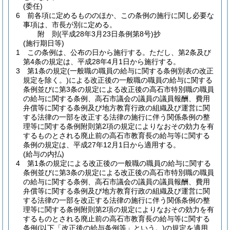
(委任)
6
前各項に定めるもののほか、この条例の施行に関し必要な
事項は、市長が別に定める。
附
則
(平成28年3月23日
条例第8号)
抄
(施行期日等)
1
この条例は、公布の日から施行する。
ただし、第2条及び
第4条の規定は、平成28年4月1日から施行する。
3
第1条の規定
(一般職の職員の給与に関する条例別表の改正
規定を除く。)
による改正後の一般職の職員の給与に関する
条例並びに第3条の規定による改正後の高石市特別職の職員
の給与に関する条例、高石市議会の議員の議員報酬、費用
弁償等に関する条例及び地方教育行政の組織及び運営に関
する法律の一部を改正する法律の施行に伴う関係条例の整
理等に関する条例附則第2項の規定によりなおその効力を有
するものとされる廃止前の高石市教育長の給与等に関する
条例の規定は、平成27年12月1日から適用する。
(給与の内払)
4
第1条の規定による改正後の一般職の職員の給与に関する
条例並びに第3条の規定による改正後の高石市特別職の職員
の給与に関する条例、高石市議会の議員の議員報酬、費用
弁償等に関する条例及び地方教育行政の組織及び運営に関
する法律の一部を改正する法律の施行に伴う関係条例の整
理等に関する条例附則第2項の規定によりなおその効力を有
するものとされる廃止前の高石市教育長の給与等に関する
条例
(以下「改正後の給与条例等」という。)
の規定を適用