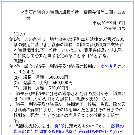
○高石市議会の議員の議員報酬、費用弁償等に関する条
例
平成20年9月18日
条例第11号
(目的)
第1条
この条例は、地方自治法
(昭和22年法律第67号)
第203
条の規定に基づき、議会の議長、副議長及び議員に支給す
る議員報酬
(以下「報酬」という。)
、費用弁償及び期末手
当に関して必要な事項を定めることを目的とする。
(報酬)
第2条
議会の議長、副議長及び議員の報酬は、
次の各号
のと
おりとする。
(1)
議長 月額 580,000円
(2)
副議長 月額 550,000円
(3)
議員 月額 520,000円
2
議長及び副議長にはその選挙された日の翌日から、議員に
はその職についた日から起算し、報酬を支給する。
3
議長、副議長及び議員が、任期満了、辞職、失職、除名又
は議会の解散により、その職を離れたときはその日までの
報酬を、死亡したときはその当月分までの報酬を支給す
る。
4
報酬の支給方法は、
前3項
に定めるもののほか、
一般職の
職員の給与に関する条例
(昭和32年高石町条例第14号)
の例