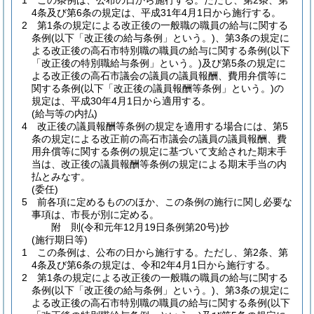
1
この条例は、公布の日から施行する。
ただし、第2条、第
4条及び第6条の規定は、平成31年4月1日から施行する。
2
第1条の規定による改正後の一般職の職員の給与に関する
条例
(以下「改正後の給与条例」という。)
、第3条の規定に
よる改正後の高石市特別職の職員の給与に関する条例
(以下
「改正後の特別職給与条例」という。)
及び第5条の規定に
よる改正後の高石市議会の議員の議員報酬、費用弁償等に
関する条例
(以下「改正後の議員報酬等条例」という。)
の
規定は、平成30年4月1日から適用する。
(給与等の内払)
4
改正後の議員報酬等条例の規定を適用する場合には、第5
条の規定による改正前の高石市議会の議員の議員報酬、費
用弁償等に関する条例の規定に基づいて支給された期末手
当は、改正後の議員報酬等条例の規定による期末手当の内
払とみなす。
(委任)
5
前各項に定めるもののほか、この条例の施行に関し必要な
事項は、市長が別に定める。
附
則
(令和元年12月19日
条例第20号)
抄
(施行期日等)
1
この条例は、公布の日から施行する。
ただし、第2条、第
4条及び第6条の規定は、令和2年4月1日から施行する。
2
第1条の規定による改正後の一般職の職員の給与に関する
条例
(以下「改正後の給与条例」という。)
、第3条の規定に
よる改正後の高石市特別職の職員の給与に関する条例
(以下