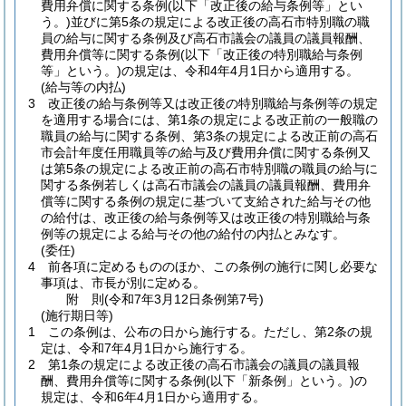
費用弁償に関する条例
(以下「改正後の給与条例等」とい
う。)
並びに第5条の規定による改正後の高石市特別職の職
員の給与に関する条例及び高石市議会の議員の議員報酬、
費用弁償等に関する条例
(以下「改正後の特別職給与条例
等」という。)
の規定は、令和4年4月1日から適用する。
(給与等の内払)
3
改正後の給与条例等又は改正後の特別職給与条例等の規定
を適用する場合には、第1条の規定による改正前の一般職の
職員の給与に関する条例、第3条の規定による改正前の高石
市会計年度任用職員等の給与及び費用弁償に関する条例又
は第5条の規定による改正前の高石市特別職の職員の給与に
関する条例若しくは高石市議会の議員の議員報酬、費用弁
償等に関する条例の規定に基づいて支給された給与その他
の給付は、改正後の給与条例等又は改正後の特別職給与条
例等の規定による給与その他の給付の内払とみなす。
(委任)
4
前各項に定めるもののほか、この条例の施行に関し必要な
事項は、市長が別に定める。
附
則
(令和7年3月12日
条例第7号)
(施行期日等)
1
この条例は、公布の日から施行する。
ただし、第2条の規
定は、令和7年4月1日から施行する。
2
第1条の規定による改正後の高石市議会の議員の議員報
酬、費用弁償等に関する条例
(以下「新条例」という。)
の
規定は、令和6年4月1日から適用する。