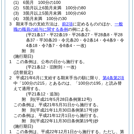
(1)
6箇月 100分の100
(2)
5箇月以上6箇月未満 100分の80
(3)
3箇月以上5箇月未満 100分の60
(4)
3箇月未満 100分の30
3
期末手当の支給方法は、
前2項
に定めるもののほか、
一般
職の職員の給与に関する条例
の例による。
(平21条17・平22条19・平26条27・平28条8・平28
条37・平30条20・令元条20・令2条14・令4条9・令
4条18・令7条7・令8条4・一改)
附
則
(施行期日)
1
この条例は、公布の日から施行する。
(平21条12・旧附則・一改)
(読替規定)
2
平成21年6月に支給する期末手当の額に限り、
第4条第2項
中「100分の215」とあるのは、「100分の195」と読み替
えて適用する。
(平21条12・追加)
附
則
(平成21年5月28日
条例第12号)
この条例は、平成21年5月31日から施行する。
附
則
(平成21年11月30日
条例第17号)
抄
この条例は、平成21年12月1日から施行する。
附
則
(平成22年11月30日
条例第19号)
抄
(施行期日)
1
この条例は、平成22年12月1日から施行する。
ただし、第