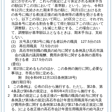
定にかかわらず、これらの規定により算定される期末手当
の額
(以下この項において「基準額」という。)
から、令和3
年12月に支給された期末手当の額に、同月1日における次
の各号に掲げる者
(改正後の給与条例等の適用を受ける者を
いう。以下この項において同じ。)
の区分ごとに、それぞれ
当該各号に定める割合を乗じて得た額
(以下この項において
「調整額」という。)
を減じた額とする。
この場合におい
て、調整額が基準額以上となるときは、期末手当は、支給
しない。
(1)
次号及び第3号に掲げる者以外の職員 127.5分の15
(2)
再任用職員 72.5分の10
(3)
高石市特別職の職員の給与に関する条例及び高石市議
会の議員の議員報酬、費用弁償等に関する条例の適用を
受ける者 217.5分の15
(委任)
3
前2項に定めるもののほか、この条例の施行に関し必要な
事項は、市長が別に定める。
附
則
(令和4年12月13日
条例第18号)
(施行期日等)
1
この条例は、公布の日から施行する。
ただし、第2条、第
4条及び第6条の規定は、令和5年4月1日から施行する。
2
第1条の規定による改正後の一般職の職員の給与に関する
条例及び第3条の規定
(高石市会計年度任用職員等の給与及
び費用弁償に関する条例第12条及び第17条の改正規定に限
る。)
による改正後の高石市会計年度任用職員等の給与及び