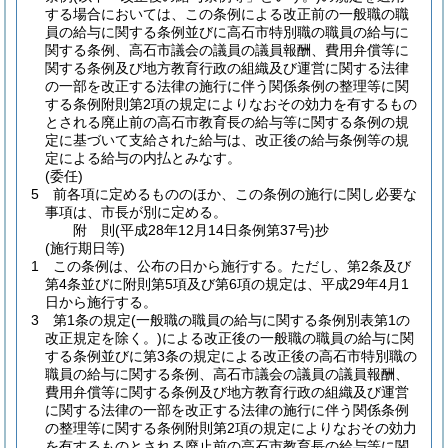
する場合においては、この条例による改正前の一般職の職
員の給与に関する条例並びに高石市特別職の職員の給与に
関する条例、高石市議会の議員の議員報酬、費用弁償等に
関する条例及び地方教育行政の組織及び運営に関する法律
の一部を改正する法律の施行に伴う関係条例の整理等に関
する条例附則第2項の規定によりなおその効力を有するもの
とされる廃止前の高石市教育長の給与等に関する条例の規
定に基づいて支給された給与は、改正後の給与条例等の規
定による給与の内払とみなす。
(委任)
5
前各項に定めるもののほか、この条例の施行に関し必要な
事項は、市長が別に定める。
附
則
(平成28年12月14日
条例第37号)
抄
(施行期日等)
1
この条例は、公布の日から施行する。
ただし、第2条及び
第4条並びに附則第5項及び第6項の規定は、平成29年4月1
日から施行する。
3
第1条の規定
(一般職の職員の給与に関する条例別表第1の
改正規定を除く。)
による改正後の一般職の職員の給与に関
する条例並びに第3条の規定による改正後の高石市特別職の
職員の給与に関する条例、高石市議会の議員の議員報酬、
費用弁償等に関する条例及び地方教育行政の組織及び運営
に関する法律の一部を改正する法律の施行に伴う関係条例
の整理等に関する条例附則第2項の規定によりなおその効力
を有するものとされる廃止前の高石市教育長の給与等に関