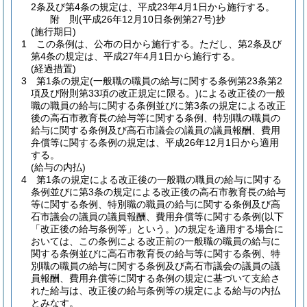
2条及び第4条の規定は、平成23年4月1日から施行する。
附
則
(平成26年12月10日
条例第27号)
抄
(施行期日)
1
この条例は、公布の日から施行する。
ただし、第2条及び
第4条の規定は、平成27年4月1日から施行する。
(経過措置)
3
第1条の規定
(一般職の職員の給与に関する条例第23条第2
項及び附則第33項の改正規定に限る。)
による改正後の一般
職の職員の給与に関する条例並びに第3条の規定による改正
後の高石市教育長の給与等に関する条例、特別職の職員の
給与に関する条例及び高石市議会の議員の議員報酬、費用
弁償等に関する条例の規定は、平成26年12月1日から適用
する。
(給与の内払)
4
第1条の規定による改正後の一般職の職員の給与に関する
条例並びに第3条の規定による改正後の高石市教育長の給与
等に関する条例、特別職の職員の給与に関する条例及び高
石市議会の議員の議員報酬、費用弁償等に関する条例
(以下
「改正後の給与条例等」という。)
の規定を適用する場合に
おいては、この条例による改正前の一般職の職員の給与に
関する条例並びに高石市教育長の給与等に関する条例、特
別職の職員の給与に関する条例及び高石市議会の議員の議
員報酬、費用弁償等に関する条例の規定に基づいて支給さ
れた給与は、改正後の給与条例等の規定による給与の内払
とみなす。