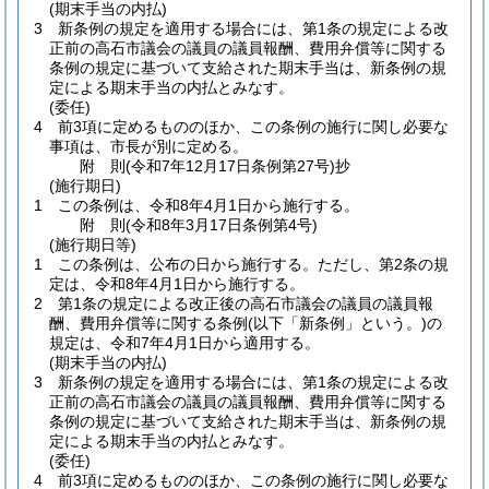
(期末手当の内払)
3
新条例の規定を適用する場合には、第1条の規定による改
正前の高石市議会の議員の議員報酬、費用弁償等に関する
条例の規定に基づいて支給された期末手当は、新条例の規
定による期末手当の内払とみなす。
(委任)
4
前3項に定めるもののほか、この条例の施行に関し必要な
事項は、市長が別に定める。
附
則
(令和7年12月17日
条例第27号)
抄
(施行期日)
1
この条例は、令和8年4月1日から施行する。
附
則
(令和8年3月17日
条例第4号)
(施行期日等)
1
この条例は、公布の日から施行する。
ただし、第2条の規
定は、令和8年4月1日から施行する。
2
第1条の規定による改正後の高石市議会の議員の議員報
酬、費用弁償等に関する条例
(以下「新条例」という。)
の
規定は、令和7年4月1日から適用する。
(期末手当の内払)
3
新条例の規定を適用する場合には、第1条の規定による改
正前の高石市議会の議員の議員報酬、費用弁償等に関する
条例の規定に基づいて支給された期末手当は、新条例の規
定による期末手当の内払とみなす。
(委任)
4
前3項に定めるもののほか、この条例の施行に関し必要な