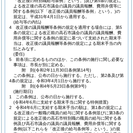
「改正後の特別職給与条例」という。)
及び第5条の規定に
よる改正後の高石市議会の議員の議員報酬、費用弁償等に
関する条例
(以下「改正後の議員報酬等条例」という。)
の
規定は、平成31年4月1日から適用する。
(給与等の内払)
4
改正後の議員報酬等条例の規定を適用する場合には、第5
条の規定による改正前の高石市議会の議員の議員報酬、費
用弁償等に関する条例の規定に基づいて支給された期末手
当は、改正後の議員報酬等条例の規定による期末手当の内
払とみなす。
(委任)
5
前各項に定めるもののほか、この条例の施行に関し必要な
事項は、市長が別に定める。
附
則
(令和2年11月30日
条例第14号)
この条例は、公布の日から施行する。
ただし、第2条及び第
4条の規定は、令和3年4月1日から施行する。
附
則
(令和4年5月23日
条例第9号)
(施行期日)
1
この条例は、公布の日から施行する。
(令和4年6月に支給する期末手当に関する特例措置)
2
令和4年6月に支給する期末手当の額は、第1条の規定によ
る改正後の一般職の職員の給与に関する条例並びに第3条の
規定による改正後の高石市特別職の職員の給与に関する条
例及び高石市議会の議員の議員報酬、費用弁償等に関する
条例
(以下これらを「改正後の給与条例等」という。)
の規