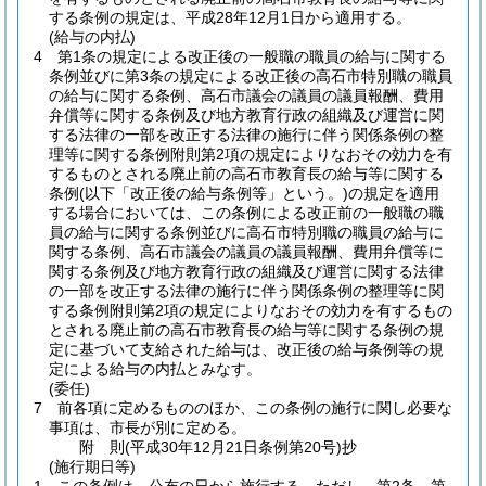
する条例の規定は、平成28年12月1日から適用する。
(給与の内払)
4
第1条の規定による改正後の一般職の職員の給与に関する
条例並びに第3条の規定による改正後の高石市特別職の職員
の給与に関する条例、高石市議会の議員の議員報酬、費用
弁償等に関する条例及び地方教育行政の組織及び運営に関
する法律の一部を改正する法律の施行に伴う関係条例の整
理等に関する条例附則第2項の規定によりなおその効力を有
するものとされる廃止前の高石市教育長の給与等に関する
条例
(以下「改正後の給与条例等」という。)
の規定を適用
する場合においては、この条例による改正前の一般職の職
員の給与に関する条例並びに高石市特別職の職員の給与に
関する条例、高石市議会の議員の議員報酬、費用弁償等に
関する条例及び地方教育行政の組織及び運営に関する法律
の一部を改正する法律の施行に伴う関係条例の整理等に関
する条例附則第2項の規定によりなおその効力を有するもの
とされる廃止前の高石市教育長の給与等に関する条例の規
定に基づいて支給された給与は、改正後の給与条例等の規
定による給与の内払とみなす。
(委任)
7
前各項に定めるもののほか、この条例の施行に関し必要な
事項は、市長が別に定める。
附
則
(平成30年12月21日
条例第20号)
抄
(施行期日等)