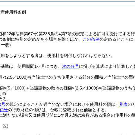
財産使用料条例
昭和22年法律第67号)
第238条の4第7項の規定による許可を受けてする
の条例に特別の定めがある場合を除くほか、
この条例
の定めるところに
・一改)
使用をしようとする者は、使用料を納付しなければならない。
の基準は、使用期間1ケ月につき、
次の各号
に掲げる算式により計算した
額×
(2.5／1000)
×
(当該土地のうち使用させる部分の面積／当該土地の面積
額×
(5／1000)
＋当該建物の敷地の価額×
(2.5／1000)
)
×
(当該建物のうち
もの
める。
2号
の規定によることが適当でない場合における使用料の額は、
別表
の
第2号
の行政財産の価額は、台帳に登載された価額とする。
に満たない場合又は使用期間に1ケ月未満の端数がある場合の使用料の
一改)