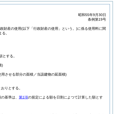
昭和55年9月30日
条例第19号
行政財産の使用
(以下「行政財産の使用」という。)
に係る使用料に関
よる。
額とする。
)
使用させる部分の面積／当該建物の延面積)
とおりとする。
額の基準は、
第1項
の規定による額を日割によつて計算した額とす