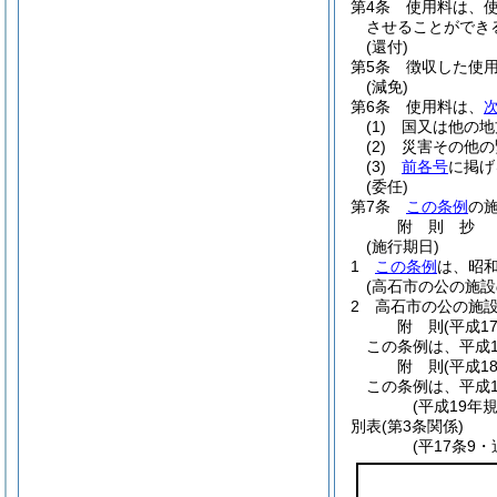
第4条
使用料は、
させることができ
(還付)
第5条
徴収した使
(減免)
第6条
使用料は、
(1)
国又は他の地
(2)
災害その他の
(3)
前各号
に掲げ
(委任)
第7条
この条例
の
附
則
抄
(施行期日)
1
この条例
は、昭和
(高石市の公の施設
2
高石市の公の施
附
則
(平成1
この条例は、平成
附
則
(平成1
この条例は、平成1
(平成19年
別表
(第3条関係)
(平17条9・