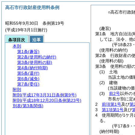
高石市行政財産使用料条例
○高石市行政
昭和55年9月30日 条例第19号
(趣旨)
(平成19年3月1日施行)
第1条
地方自治法
(
しては、法令、他
条項目次
沿革
(平18条23
本則
(使用料の納付)
第1条
(趣旨)
第2条
行政財産の
第2条
(使用料の納付)
(使用料の額)
第3条
(使用料の額)
第3条
使用料の額
第4条
(納付時期)
(1)
土地
第5条
(還付)
当該土地の価
第6条
(減免)
(2)
建物
第7条
(委任)
(当該建物の価
附則
(3)
前2号
以外の
附則
(平成17年3月31日条例第9号)
市長が別に定
附則
(平成18年12月20日条例第23号)
2
前項第1号
及び
第
別表
(第3条関係)
3
第1項第1号
及び
4
使用期間が1ケ月
る。
(平17条9・
(納付時期)