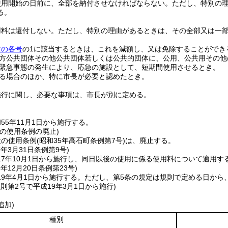
使用開始の日前に、全部を納付させなければならない。
ただし、特別の
る。
用料は還付しない。
ただし、特別の理由があるときは、その全部又は一
次の各号
の1に該当するときは、これを減額し、又は免除することができ
方公共団体その他公共団体若しくは公共的団体に、公用、公共用その他
緊急事態の発生により、応急の施設として、短期間使用させるとき。
る場合のほか、特に市長が必要と認めたとき。
施行に関し、必要な事項は、市長が別に定める。
55年11月1日から施行する。
の使用条例の廃止)
設の使用条例
(昭和35年高石町条例第7号)
は、廃止する。
7年3月31日
条例第9号)
17年10月1日から施行し、同日以後の使用に係る使用料について適用す
8年12月20日
条例第23号)
9年4月1日から施行する。
ただし、第5条の規定は規則で定める日から
規則第2号で平成19年3月1日から施行)
追加)
種別