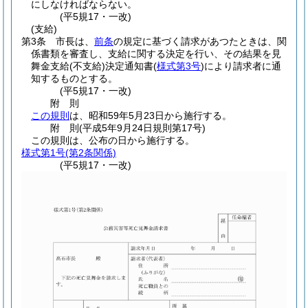
にしなければならない。
(平5規17・一改)
(支給)
第3条
市長は、
前条
の規定に基づく請求があつたときは、関
係書類を審査し、支給に関する決定を行い、その結果を見
舞金支給
(不支給)
決定通知書
(
様式第3号
)
により請求者に通
知するものとする。
(平5規17・一改)
附
則
この規則
は、昭和59年5月23日から施行する。
附
則
(平成5年9月24日
規則第17号)
この規則は、公布の日から施行する。
様式第1号
(第2条関係)
(平5規17・一改)