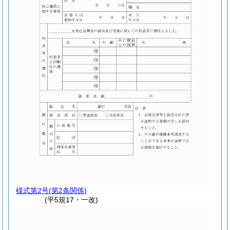
様式第2号
(第2条関係)
(平5規17・一改)