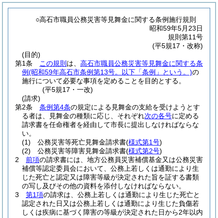
○高石市職員公務災害等見舞金に関する条例施行規則
昭和59年5月23日
規則第11号
(平5規17・改称)
(目的)
第1条
この規則
は、
高石市職員公務災害等見舞金に関する条
例
(昭和59年高石市条例第13号。以下「条例」という。)
の
施行について必要な事項を定めることを目的とする。
(平5規17・一改)
(請求)
第2条
条例第4条
の規定による見舞金の支給を受けようとす
る者は、見舞金の種類に応じ、それぞれ
次の各号
に定める
請求書を任命権者を経由して市長に提出しなければならな
い。
(1)
公務災害等死亡見舞金請求書
(
様式第1号
)
(2)
公務災害等障害見舞金請求書
(
様式第2号
)
2
前項
の請求書には、地方公務員災害補償基金又は公務災害
補償等認定委員会において、公務上若しくは通勤により生
じた死亡と認定又は障害等級が決定された旨を証する書類
の写し及びその他の資料を添付しなければならない。
3
第1項
の請求は、公務上若しくは通勤により生じた死亡と
認定された日又は公務上若しくは通勤により生じた負傷若
しくは疾病に基づく障害の等級が決定された日から2年以内