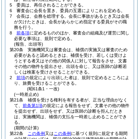
5
委員は、再任されることができる。
6
審査会に会長を置き、委員の互選によりこれを定める。
7
会長は、会務を総理する。
会長に事故があるとき又は会長
が欠けたときは、会長があらかじめ指定する委員がその職
務を行う。
8
前各項
に定めるもののほか、審査会の組織及び運営に関し
必要な事項は、規則で定める。
(報告、出頭等)
第20条
実施機関又は審査会は、補償の実施又は審査のため
必要があると認めるときは、補償を受け、若しくは受けよ
うとする者又はその他の関係人に対して報告をさせ、文書
その他の物件を提出させ、出頭を命じ、又は医師の診断若
しくは検案を受けさせることができる。
2
前項
の規定により出頭した者は、規則で定めるところによ
り、旅費を受けることができる。
(昭61条1・一改)
(一時差止め)
第21条
補償を受ける権利を有する者が、正当な理由がなく
て、
前条第1項
の規定による報告をせず、文書その他の物件
を提出せず、出頭をせず、又は医師の診断を拒んだとき
は、実施機関は、補償の支払を一時差し止めることができ
る。
(期間の計算)
第22条
この条例
又は
この条例
に基づく規則に規定する期間