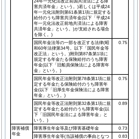
24年一元化法改正前国共済法による障
害共済年金」という。)
若しくは平成24
年一元化法附則第61条第1項に規定する
給付のうち障害共済年金
(以下「平成24
年一元化法改正前地共済法による障害
共済年金」という。)
が支給される場合
を除く。)
国民年金法等の一部を改正する法律
(昭
0.75
和60年法律第34号。以下「国民年金等
改正法」という。)
附則第87条第1項に
規定する年金たる保険給付のうち障害
年金
(以下「旧船員保険法による障害年
金」という。)
国民年金等改正法附則第78条第1項に規
0.75
定する年金たる保険給付のうち障害年
金
(以下「旧厚生年金保険法による障害
年金」という。)
国民年金等改正法附則第32条第1項に規
0.89
定する年金たる給付のうち障害年金
(以
下「旧国民年金法による障害年金」と
いう。)
障害補償
障害厚生年金等及び障害基礎年金
0.73
年金
障害厚生年金等
(当該補償の事由となつ
0.83