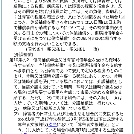
ないことにより公務上の負傷、疾病若しくは障害若しくは
通勤による負傷、疾病若しくは障害の程度を増進させ、又
はその回復を妨げた職員に対しては、その負傷、疾病若し
くは障害の程度を増進させ、又はその回復を妨げた場合1回
につき、休業補償を受ける者にあつては10日間
(10日未満
で補償事由が消滅するものについては、その補償事由が消
滅する日までの間)
についての休業補償を、傷病補償年金を
受ける者にあつては傷病補償年金の365分の10に相当する
額の支給を行わないことができる。
(昭49条4・昭52条11・昭61条1・一改)
(介護補償)
第10条の2
傷病補償年金又は障害補償年金を受ける権利を
有する者が、当該傷病補償年金又は障害補償年金を支給す
べき事由となつた障害であつて規則で定める程度のものに
より、常時又は随時介護を要する状態にあり、かつ、常時
又は随時介護を受けている場合においては、介護補償とし
て、当該介護を受けている期間、常時又は随時介護を受け
る場合に通常要する費用を考慮して市長が定める金額を支
給する。
ただし、次に掲げる場合には、その入院し、又は
入所している期間については、介護補償は、行わない。
(1)
病院又は診療所に入院している場合
(2)
障害者の日常生活及び社会生活を総合的に支援するた
めの法律
(平成17年法律第123号)
第5条第11項に規定する
障害者支援施設
(
次号
において「障害者支援施設」とい
う。)
に入所している場合
(同条第7項に規定する生活介護