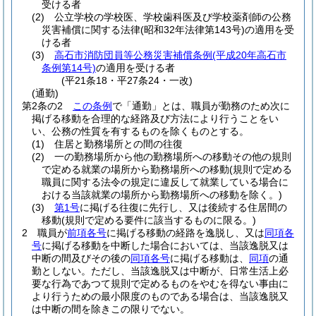
受ける者
(2)
公立学校の学校医、学校歯科医及び学校薬剤師の公務
災害補償に関する法律
(昭和32年法律第143号)
の適用を受
ける者
(3)
高石市消防団員等公務災害補償条例
(平成20年高石市
条例第14号)
の適用を受ける者
(平21条18・平27条24・一改)
(通勤)
第2条の2
この条例
で「通勤」とは、職員が勤務のため次に
掲げる移動を合理的な経路及び方法により行うことをい
い、公務の性質を有するものを除くものとする。
(1)
住居と勤務場所との間の往復
(2)
一の勤務場所から他の勤務場所への移動その他の規則
で定める就業の場所から勤務場所への移動
(規則で定める
職員に関する法令の規定に違反して就業している場合に
おける当該就業の場所から勤務場所への移動を除く。)
(3)
第1号
に掲げる往復に先行し、又は後続する住居間の
移動
(規則で定める要件に該当するものに限る。)
2
職員が
前項各号
に掲げる移動の経路を逸脱し、又は
同項各
号
に掲げる移動を中断した場合においては、当該逸脱又は
中断の間及びその後の
同項各号
に掲げる移動は、
同項
の通
勤としない。
ただし、当該逸脱又は中断が、日常生活上必
要な行為であつて規則で定めるものをやむを得ない事由に
より行うための最小限度のものである場合は、当該逸脱又
は中断の間を除きこの限りでない。