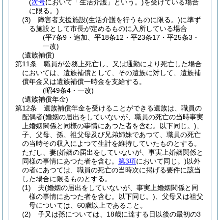
(
次号
において「生活介護」という。)
を受けている場合
に限る。)
(3)
障害者支援施設
(生活介護を行うものに限る。)
に準ず
る施設として市長が定めるものに入所している場合
(平7条9・追加、平18条12・平23条17・平25条3・
一改)
(遺族補償)
第11条
職員が公務上死亡し、又は通勤により死亡した場合
においては、遺族補償として、その遺族に対して、遺族補
償年金又は遺族補償一時金を支給する。
(昭49条4・一改)
(遺族補償年金)
第12条
遺族補償年金を受けることができる遺族は、職員の
配偶者
(婚姻の届出をしていないが、職員の死亡の当時事実
上婚姻関係と同様の事情にあつた者を含む。以下同じ。)
、
子、父母、孫、祖父母及び兄弟姉妹であつて、職員の死亡
の当時その収入によつて生計を維持していたものとする。
ただし、妻
(婚姻の届出をしていないが、事実上婚姻関係と
同様の事情にあつた者を含む。
第3項
において同じ。)
以外
の者にあつては、職員の死亡の当時次に掲げる要件に該当
した場合に限るものとする。
(1)
夫
(婚姻の届出をしていないが、事実上婚姻関係と同
様の事情にあつた者を含む。以下同じ。)
、父母又は祖父
母については、60歳以上であること。
(2)
子又は孫については、18歳に達する日以後の最初の3