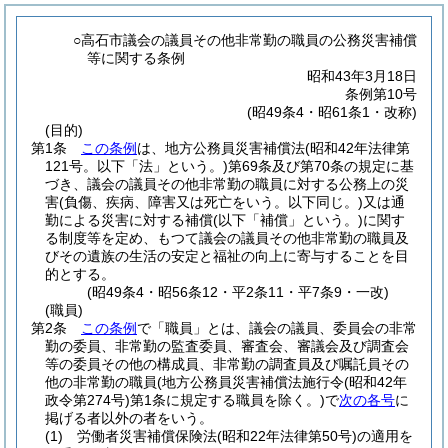
○高石市議会の議員その他非常勤の職員の公務災害補償
等に関する条例
昭和43年3月18日
条例第10号
(昭49条4・昭61条1・改称)
(目的)
第1条
この条例
は、地方公務員災害補償法
(昭和42年法律第
121号。以下「法」という。)
第69条及び第70条の規定に基
づき、議会の議員その他非常勤の職員に対する公務上の災
害
(負傷、疾病、障害又は死亡をいう。以下同じ。)
又は通
勤による災害に対する補償
(以下「補償」という。)
に関す
る制度等を定め、もつて議会の議員その他非常勤の職員及
びその遺族の生活の安定と福祉の向上に寄与することを目
的とする。
(昭49条4・昭56条12・平2条11・平7条9・一改)
(職員)
第2条
この条例
で「職員」とは、議会の議員、委員会の非常
勤の委員、非常勤の監査委員、審査会、審議会及び調査会
等の委員その他の構成員、非常勤の調査員及び嘱託員その
他の非常勤の職員
(地方公務員災害補償法施行令
(昭和42年
政令第274号)
第1条に規定する職員を除く。)
で
次の各号
に
掲げる者以外の者をいう。
(1)
労働者災害補償保険法
(昭和22年法律第50号)
の適用を