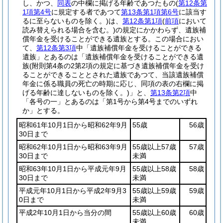
し、かつ、
同表
の中欄に掲げる年齢であつたもの
(
第12条第
1項第4号
に規定する者であつて
第13条第1項第6号
に該当す
るに至らないものを除く。)
は、
第12条第1項
(
前項
において
読み替えられる場合を含む。)
の規定にかかわらず、遺族補
償年金を受けることができる遺族とする。
この場合におい
て、
第12条第3項
中「遺族補償年金を受けることができる
遺族」とあるのは「遺族補償年金を受けることができる遺
族
(附則第4条の2第2項の規定に基づき遺族補償年金を受け
ることができることとされた遺族であつて、当該遺族補償
年金に係る職員の死亡の時期に応じ、同項の表の右欄に掲
げる年齢に達しないものを除く。)
」と、
第13条第2項
中
「各号の一」とあるのは「第1号から第4号までのいずれ
か」とする。
昭和61年10月1日から昭和62年9月
55歳
56歳
30日まで
昭和62年10月1日から昭和63年9月
55歳以上57歳
57歳
30日まで
未満
昭和63年10月1日から平成元年9月
55歳以上58歳
58歳
30日まで
未満
平成元年10月1日から平成2年9月3
55歳以上59歳
59歳
0日まで
未満
平成2年10月1日から当分の間
55歳以上60歳
60歳
未満