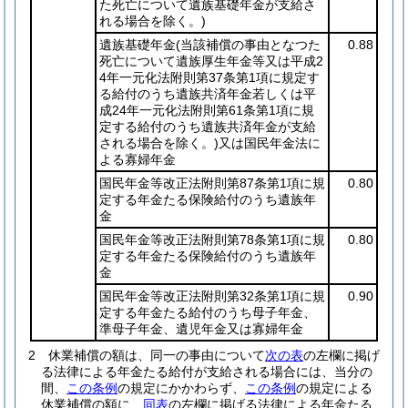
た死亡について遺族基礎年金が支給さ
れる場合を除く。)
遺族基礎年金
(当該補償の事由となつた
0.88
死亡について遺族厚生年金等又は平成2
4年一元化法附則第37条第1項に規定す
る給付のうち遺族共済年金若しくは平
成24年一元化法附則第61条第1項に規
定する給付のうち遺族共済年金が支給
される場合を除く。)
又は国民年金法に
よる寡婦年金
国民年金等改正法附則第87条第1項に規
0.80
定する年金たる保険給付のうち遺族年
金
国民年金等改正法附則第78条第1項に規
0.80
定する年金たる保険給付のうち遺族年
金
国民年金等改正法附則第32条第1項に規
0.90
定する年金たる給付のうち母子年金、
準母子年金、遺児年金又は寡婦年金
2
休業補償の額は、同一の事由について
次の表
の左欄に掲げ
る法律による年金たる給付が支給される場合には、当分の
間、
この条例
の規定にかかわらず、
この条例
の規定による
休業補償の額に、
同表
の左欄に掲げる法律による年金たる