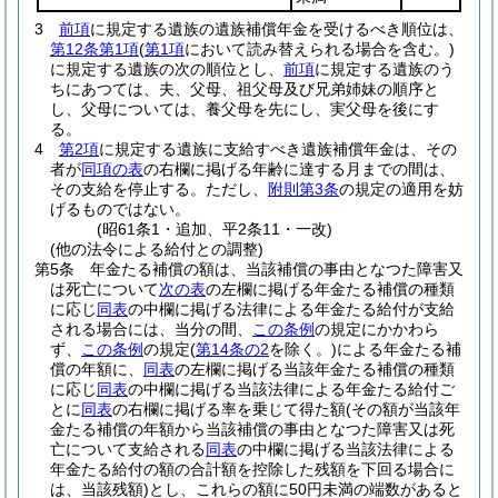
3
前項
に規定する遺族の遺族補償年金を受けるべき順位は、
第12条第1項
(
第1項
において読み替えられる場合を含む。)
に規定する遺族の次の順位とし、
前項
に規定する遺族のう
ちにあつては、夫、父母、祖父母及び兄弟姉妹の順序と
し、父母については、養父母を先にし、実父母を後にす
る。
4
第2項
に規定する遺族に支給すべき遺族補償年金は、その
者が
同項の表
の右欄に掲げる年齢に達する月までの間は、
その支給を停止する。
ただし、
附則第3条
の規定の適用を妨
げるものではない。
(昭61条1・追加、平2条11・一改)
(他の法令による給付との調整)
第5条
年金たる補償の額は、当該補償の事由となつた障害又
は死亡について
次の表
の左欄に掲げる年金たる補償の種類
に応じ
同表
の中欄に掲げる法律による年金たる給付が支給
される場合には、当分の間、
この条例
の規定にかかわら
ず、
この条例
の規定
(
第14条の2
を除く。)
による年金たる補
償の年額に、
同表
の左欄に掲げる当該年金たる補償の種類
に応じ
同表
の中欄に掲げる当該法律による年金たる給付ご
とに
同表
の右欄に掲げる率を乗じて得た額
(その額が当該年
金たる補償の年額から当該補償の事由となつた障害又は死
亡について支給される
同表
の中欄に掲げる当該法律による
年金たる給付の額の合計額を控除した残額を下回る場合に
は、当該残額)
とし、これらの額に50円未満の端数があると