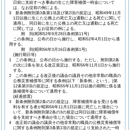
日前に支給すべき事由の生じた障害補償一時金について
は、なお従前の例による。
3
新条例附則第3条第1項及び第2項の規定は、昭和49年11月
1日以後に生じた公務上の死亡又は通勤による死亡に関して
適用し、同日前に生じた公務上の死亡又は通勤による死亡
に関しては、なお従前の例による。
附
則
(昭和52年9月28日
条例第11号)
この条例は、公布の日から施行し、昭和52年4月1日から適
用する。
附
則
(昭和56年3月16日
条例第1号)
(施行期日等)
1
この条例は、公布の日から施行する。
ただし、附則第2条
の次に2条を加える改正規定は、昭和56年11月1日から施行
する。
2
この条例による改正後の議会の議員その他非常勤の職員の
公務災害補償等に関する条例
(以下「新条例」という。)
第
12条第3項の規定は、昭和55年11月1日以後の期間に係る遺
族補償年金について適用する。
(経過措置)
3
新条例附則第2条の2の規定は、障害補償年金を受ける権
利を有する者が昭和56年11月1日以後に死亡した場合につ
いて、新条例附則第2条の3の規定は同日以後に障害補償年
金を支給すべき事由が生じた場合について適用する。
4
改正前の議会の議員その他非常勤の職員の公務災害補償等
に関する条例附則第3条第1項の規定により支給された一時