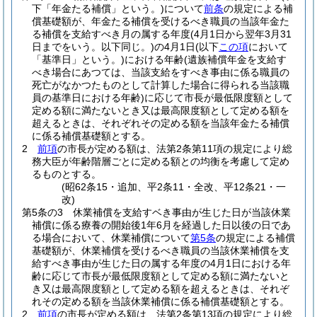
下「年金たる補償」という。)
について
前条
の規定による補
償基礎額が、年金たる補償を受けるべき職員の当該年金た
る補償を支給すべき月の属する年度
(4月1日から翌年3月31
日までをいう。以下同じ。)
の4月1日
(以下
この項
において
「基準日」という。)
における年齢
(遺族補償年金を支給す
べき場合にあつては、当該支給をすべき事由に係る職員の
死亡がなかつたものとして計算した場合に得られる当該職
員の基準日における年齢)
に応じて市長が最低限度額として
定める額に満たないとき又は最高限度額として定める額を
超えるときは、それぞれその定める額を当該年金たる補償
に係る補償基礎額とする。
2
前項
の市長が定める額は、法第2条第11項の規定により総
務大臣が年齢階層ごとに定める額との均衡を考慮して定め
るものとする。
(昭62条15・追加、平2条11・全改、平12条21・一
改)
第5条の3
休業補償を支給すベき事由が生じた日が当該休業
補償に係る療養の開始後1年6月を経過した日以後の日であ
る場合において、休業補償について
第5条
の規定による補償
基礎額が、休業補償を受けるべき職員の当該休業補償を支
給すべき事由が生じた日の属する年度の4月1日における年
齢に応じて市長が最低限度額として定める額に満たないと
き又は最高限度額として定める額を超えるときは、それぞ
れその定める額を当該休業補償に係る補償基礎額とする。
2
前項
の市長が定める額は、法第2条第13項の規定により総