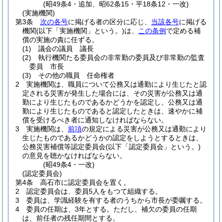
(昭49条4・追加、昭62条15・平18条12・一改)
(実施機関)
第3条
次の各号
に掲げる者の区分に応じ、
当該各号
に掲げる
機関
(以下「実施機関」という。)
は、
この条例
で定める補
償の実施の責に任ずる。
(1)
議会の議員 議長
(2)
執行機関たる委員会の非常勤の委員及び非常勤の監査
委員 市長
(3)
その他の職員 任命権者
2
実施機関は、職員について公務又は通勤により生じたと認
定される災害が発生した場合には、その災害が公務又は通
勤により生じたものであるかどうかを認定し、公務又は通
勤により生じたものであると認定したときは、速やかに補
償を受けるべき者に通知しなければならない。
3
実施機関は、
前項
の規定による災害が公務又は通勤により
生じたものであるかどうかの認定をしようとするときは、
公務災害補償等認定委員会
(以下「認定委員会」という。)
の意見を聴かなければならない。
(昭49条4・一改)
(認定委員会)
第4条
高石市に認定委員会を置く。
2
認定委員会は、委員5人をもつて組織する。
3
委員は、学識経験を有する者のうちから市長が委嘱する。
4
委員の任期は、3年とする。
ただし、補欠の委員の任期
は、前任者の残任期間とする。