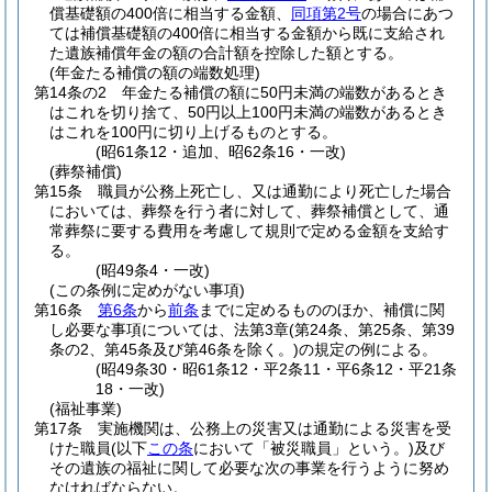
償基礎額の400倍に相当する金額、
同項第2号
の場合にあつ
ては補償基礎額の400倍に相当する金額から既に支給され
た遺族補償年金の額の合計額を控除した額とする。
(年金たる補償の額の端数処理)
第14条の2
年金たる補償の額に50円未満の端数があるとき
はこれを切り捨て、50円以上100円未満の端数があるとき
はこれを100円に切り上げるものとする。
(昭61条12・追加、昭62条16・一改)
(葬祭補償)
第15条
職員が公務上死亡し、又は通勤により死亡した場合
においては、葬祭を行う者に対して、葬祭補償として、通
常葬祭に要する費用を考慮して規則で定める金額を支給す
る。
(昭49条4・一改)
(この条例に定めがない事項)
第16条
第6条
から
前条
までに定めるもののほか、補償に関
し必要な事項については、法第3章
(第24条、第25条、第39
条の2、第45条及び第46条を除く。)
の規定の例による。
(昭49条30・昭61条12・平2条11・平6条12・平21条
18・一改)
(福祉事業)
第17条
実施機関は、公務上の災害又は通勤による災害を受
けた職員
(以下
この条
において「被災職員」という。)
及び
その遺族の福祉に関して必要な次の事業を行うように努め
なければならない。