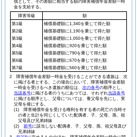
償として、その差額に相当する額の障害補償年金差額一時
金を支給する。
障害等級
額
第1級
補償基礎額に1,340を乗じて得た額
第2級
補償基礎額に1,190を乗じて得た額
第3級
補償基礎額に1,050を乗じて得た額
第4級
補償基礎額に920を乗じて得た額
第5級
補償基礎額に790を乗じて得た額
第6級
補償基礎額に670を乗じて得た額
第7級
補償基礎額に560を乗じて得た額
2
障害補償年金差額一時金を受けることができる遺族は、次
に掲げる者とする。
この場合において、障害補償年金差額
一時金を受けるべき遺族の順位は、
次の各号
の順序とし、
当該各号
に掲げる者のうちにあつては、それぞれ
当該各号
に掲げる順序とし、父母については、養父母を先にし、実
父母を後にする。
(1)
障害補償年金を受ける権利を有する者の死亡の当時そ
の者と生計を同じくしていた配偶者、子、父母、孫、祖
父母及び兄弟姉妹
(2)
前号
に該当しない配偶者、子、父母、孫、祖父母及び
兄弟姉妹