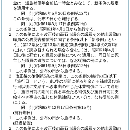
金は、遺族補償年金前払一時金とみなして、新条例の規定
を適用する。
附
則
(昭和56年5月30日
条例第12号)
この条例は、公布の日から施行する。
附
則
(昭和61年3月17日
条例第1号)
1
この条例は、昭和61年4月1日から施行する。
2
この条例による改正後の高石市議会の議員その他非常勤の
職員の公務災害補償等に関する条例
(以下「新条例」とい
う。)
第12条及び第13条の規定
(新条例附則第4条の2第1項
において読み替えられる場合を含む。)
は、昭和61年4月1
日以後に死亡した職員の遺族について適用し、同日前に死
亡した職員の遺族については、なお従前の例による。
附
則
(昭和61年9月25日
条例第12号)
1
この条例は、公布の日から施行する。
2
改正後の附則第5条の規定は、この条例の施行の日
(以下
「施行日」という。)
以後の期間に係る年金たる補償及び施
行日以後に支給すべき事由の生じた休業補償について適用
し、施行日前の期間に係る年金たる補償及び施行日前に支
給すべき事由の生じた休業補償については、なお従前の例
による。
附
則
(昭和62年12月17日
条例第15号)
(施行期日)
1
この条例は、公布の日から施行する。
(経過措置)
2
この条例による改正後の高石市議会の議員その他非常勤の