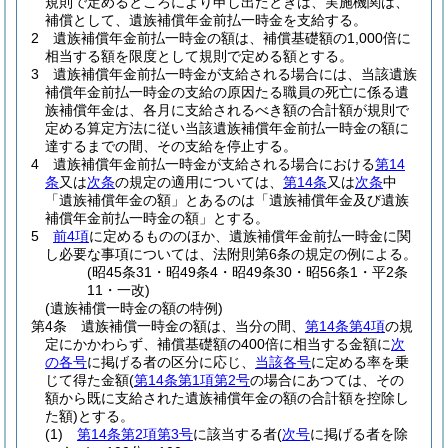
規則で定めるところにより申し出たときは、実施機関は、
補償として、遺族補償年金前払一時金を支給する。
2
遺族補償年金前払一時金の額は、補償基礎額の1,000倍に
相当する額を限度として規則で定める額とする。
3
遺族補償年金前払一時金が支給される場合には、当該遺族
補償年金前払一時金の支給の原因たる職員の死亡に係る遺
族補償年金は、各月に支給されるべき額の合計額が規則で
定める算定方法に従い当該遺族補償年金前払一時金の額に
達するまでの間、その支給を停止する。
4
遺族補償年金前払一時金が支給される場合における
第14
条
又は
次条
の規定の適用については、
第14条
又は
次条
中
「遺族補償年金の額」とあるのは「遺族補償年金及び遺族
補償年金前払一時金の額」とする。
5
前4項
に定めるもののほか、遺族補償年金前払一時金に関
し必要な事項については、法附則第6条の規定の例による。
(昭45条31・昭49条4・昭49条30・昭56条1・平2条
11・一改)
(遺族補償一時金の額の特例)
第4条
遺族補償一時金の額は、当分の間、
第14条第4項
の規
定にかかわらず、補償基礎額の400倍に相当する金額に
次
の各号
に掲げる者の区分に応じ、
当該各号
に定める率を乗
じて得た金額
(
第14条第1項第2号
の場合にあつては、その
額から既に支給された遺族補償年金の額の合計額を控除し
た額)
とする。
(1)
第14条第2項第3号
に該当する者
(
次号
に掲げる者を除