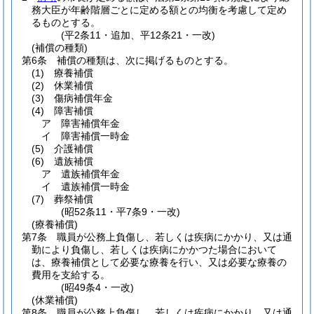
務大臣が年齢階層ごとに定める額との均衡を考慮して定め
るものとする。
(平2条11・追加、平12条21・一改)
(補償の種類)
第6条
補償の種類は、次に掲げるものとする。
(1)
療養補償
(2)
休業補償
(3)
傷病補償年金
(4)
障害補償
ア
障害補償年金
イ
障害補償一時金
(5)
介護補償
(6)
遺族補償
ア
遺族補償年金
イ
遺族補償一時金
(7)
葬祭補償
(昭52条11・平7条9・一改)
(療養補償)
第7条
職員が公務上負傷し、若しくは疾病にかかり、又は通
勤により負傷し、若しくは疾病にかかつた場合において
は、療養補償として必要な療養を行い、又は必要な療養の
費用を支給する。
(昭49条4・一改)
(休業補償)
第8条
職員が公務上負傷し、若しくは疾病にかかり、又は通