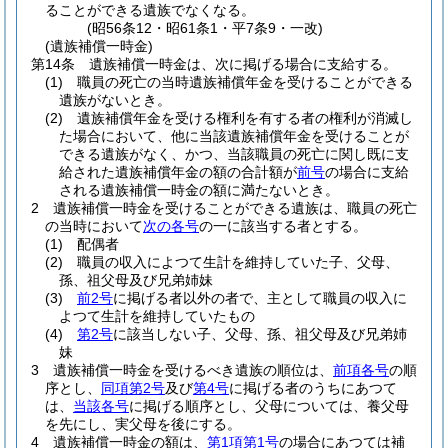
ることができる遺族でなくなる。
(昭56条12・昭61条1・平7条9・一改)
(遺族補償一時金)
第14条
遺族補償一時金は、次に掲げる場合に支給する。
(1)
職員の死亡の当時遺族補償年金を受けることができる
遺族がないとき。
(2)
遺族補償年金を受ける権利を有する者の権利が消滅し
た場合において、他に当該遺族補償年金を受けることが
できる遺族がなく、かつ、当該職員の死亡に関し既に支
給された遺族補償年金の額の合計額が
前号
の場合に支給
される遺族補償一時金の額に満たないとき。
2
遺族補償一時金を受けることができる遺族は、職員の死亡
の当時において
次の各号
の一に該当する者とする。
(1)
配偶者
(2)
職員の収入によつて生計を維持していた子、父母、
孫、祖父母及び兄弟姉妹
(3)
前2号
に掲げる者以外の者で、主として職員の収入に
よつて生計を維持していたもの
(4)
第2号
に該当しない子、父母、孫、祖父母及び兄弟姉
妹
3
遺族補償一時金を受けるべき遺族の順位は、
前項各号
の順
序とし、
同項第2号
及び
第4号
に掲げる者のうちにあつて
は、
当該各号
に掲げる順序とし、父母については、養父母
を先にし、実父母を後にする。
4
遺族補償一時金の額は、
第1項第1号
の場合にあつては補