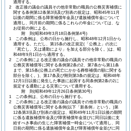
適用する。
2
改正後の議会の議員その他非常勤の職員の公務災害補償に
関する条例第12条第3項及び別表の規定は、昭和45年11月
以後の期間に係る障害補償年金及び遺族補償年金について
適用し、同月前の期間に係るこれらの年金については、な
お従前の例による。
附
則
(昭和49年3月18日
条例第4号)
1
この条例は、公布の日から施行し、昭和48年12月1日から
適用する。
ただし、第15条の改正規定
(「公務上」の次に
「死亡し、又は通勤により」を加える部分を除く。)
は、昭
和48年9月1日から適用する。
2
この条例による改正後の議会の議員その他非常勤の職員の
公務災害補償等に関する条例第2条の2、第7条から第11条
まで、第15条
(公務上の死亡にかかる葬祭補償の額に関する
部分を除く。)
、第17条及び附則第3条の規定は、昭和48年
12月1日以後に発生した事故に起因する同条例第2条の2に
規定する通勤による災害について適用する。
附
則
(昭和49年12月26日
条例第30号)
1
この条例は、公布の日から施行する。
2
この条例による改正後の議会の議員その他非常勤の職員の
公務災害補償等に関する条例
(以下「新条例」という。)
第
12条第3項及び別表の規定は、昭和49年11月1日以後の期間
に係る遺族補償年金及び障害補償年金並びに同日以後に支
給すべき事由の生じた障害補償一時金について適用し、同
日前の期間に係る遺族補償年金及び障害補償年金並びに同