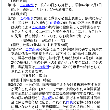
(施行期日)
第1条
この条例
は、公布の日から施行し、昭和42年12月1日
(以下「適用日」という。)
から適用する。
(経過措置)
第2条
この条例
の施行前に職員が公務上負傷し、疾病にかか
り、又は死亡した場合
(
この条例
の施行前の公務上の負傷又
は疾病により
この条例
の施行後に傷病若しくは障害を有す
ることとなり、又は死亡した場合を含む。)
におけるこれら
の災害に係る補償については、なお従前の例による。
(昭56条12・昭61条1・一改)
(脳死した者の身体に対する療養補償)
第2条の2
この条例
の規定に基づく療養
(療養に要する費用の
支給に係る当該療養を含む。以下同じ。)
の給付に継続し
て、臓器の移植に関する法律
(平成9年法律第104号)
第6条第
2項の脳死した者の身体への処置がされた場合には、当分の
間、当該処置は
この条例
の規定に基づく療養の給付として
されたものとみなす。
(平9条10・追加)
(障害補償年金差額一時金)
第2条の3
当分の間、障害補償年金を受ける権利を有する者
が死亡した場合において、その者に支給された当該障害補
償年金及び当該障害補償年金に係る障害補償年金前払一時
金の額の合計額が、
次の表
の左欄に掲げる当該障害補償年
金に係る障害等級に応じ、それぞれ
同表
の右欄に掲げる額
に満たないときは、実施機関は、その者の遺族に対し、補