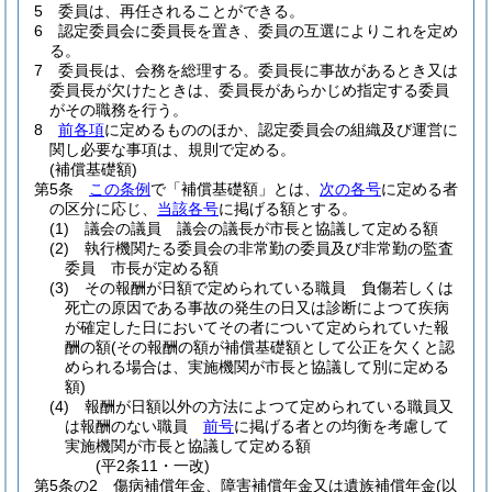
5
委員は、再任されることができる。
6
認定委員会に委員長を置き、委員の互選によりこれを定め
る。
7
委員長は、会務を総理する。
委員長に事故があるとき又は
委員長が欠けたときは、委員長があらかじめ指定する委員
がその職務を行う。
8
前各項
に定めるもののほか、認定委員会の組織及び運営に
関し必要な事項は、規則で定める。
(補償基礎額)
第5条
この条例
で「補償基礎額」とは、
次の各号
に定める者
の区分に応じ、
当該各号
に掲げる額とする。
(1)
議会の議員 議会の議長が市長と協議して定める額
(2)
執行機関たる委員会の非常勤の委員及び非常勤の監査
委員 市長が定める額
(3)
その報酬が日額で定められている職員 負傷若しくは
死亡の原因である事故の発生の日又は診断によつて疾病
が確定した日においてその者について定められていた報
酬の額
(その報酬の額が補償基礎額として公正を欠くと認
められる場合は、実施機関が市長と協議して別に定める
額)
(4)
報酬が日額以外の方法によつて定められている職員又
は報酬のない職員
前号
に掲げる者との均衡を考慮して
実施機関が市長と協議して定める額
(平2条11・一改)
第5条の2
傷病補償年金、障害補償年金又は遺族補償年金
(以