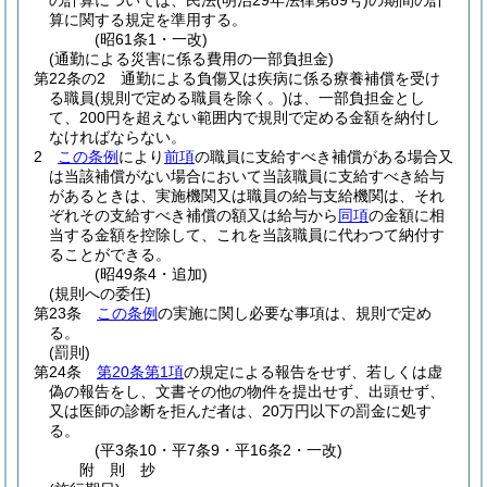
の計算については、民法
(明治29年法律第89号)
の期間の計
算に関する規定を準用する。
(昭61条1・一改)
(通勤による災害に係る費用の一部負担金)
第22条の2
通勤による負傷又は疾病に係る療養補償を受け
る職員
(規則で定める職員を除く。)
は、一部負担金とし
て、200円を超えない範囲内で規則で定める金額を納付し
なければならない。
2
この条例
により
前項
の職員に支給すべき補償がある場合又
は当該補償がない場合において当該職員に支給すべき給与
があるときは、実施機関又は職員の給与支給機関は、それ
ぞれその支給すべき補償の額又は給与から
同項
の金額に相
当する金額を控除して、これを当該職員に代わつて納付す
ることができる。
(昭49条4・追加)
(規則への委任)
第23条
この条例
の実施に関し必要な事項は、規則で定め
る。
(罰則)
第24条
第20条第1項
の規定による報告をせず、若しくは虚
偽の報告をし、文書その他の物件を提出せず、出頭せず、
又は医師の診断を拒んだ者は、20万円以下の罰金に処す
る。
(平3条10・平7条9・平16条2・一改)
附
則
抄