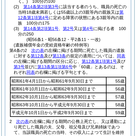
く。)
100分の100
(2)
第14条第2項第3号
に該当する者のうち、職員の死亡の
当時18歳未満若しくは55歳以上の3親等内の親族又は
第
12条第1項第4号
に定める障害の状態にある3親等内の親
族 100分の175
(3)
第14条第2項第1号
、
第2号
又は
第4号
に掲げる者 100
分の250
(昭56条1・昭56条12・平2条11・一改)
(遺族補償年金の受給資格年齢の特例等)
第4条の2
次の表
の左欄に掲げる期間に死亡した職員の遺族
に対する
第12条
及び
第13条
の規定の適用については、
同表
の左欄に掲げる期間の区分に応じ、
第12条第1項第1号
及び
第3号
並びに
第13条第1項第6号
中「60歳」とあるのは、そ
れぞれ
同表
の右欄に掲げる字句とする。
昭和61年4月1日から昭和61年9月30日まで
55歳
昭和61年10月1日から昭和62年9月30日まで
56歳
昭和62年10月1日から昭和63年9月30日まで
57歳
昭和63年10月1日から平成元年9月30日まで
58歳
平成元年10月1日から平成2年9月30日まで
59歳
2
次の表
の左欄に掲げる期間の公務上死亡し、又は通勤によ
り死亡した職員の夫、父母、祖父母及び兄弟姉妹であつ
て、当該職員の死亡の当時、その収入によつて生計を維持