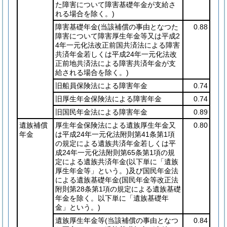
た障害について障害基礎年金が支給さ
れる場合を除く。)
障害基礎年金
(当該補償の事由となつた
0.88
障害について障害厚生年金等又は平成2
4年一元化法改正前国共済法による障害
共済年金若しくは平成24年一元化法改
正前地共済法による障害共済年金が支
給される場合を除く。)
旧船員保険法による障害年金
0.74
旧厚生年金保険法による障害年金
0.74
旧国民年金法による障害年金
0.89
遺族補償
厚生年金保険法による遺族厚生年金又
0.80
年金
は平成24年一元化法附則第41条第1項
の規定による遺族共済年金若しくは平
成24年一元化法附則第65条第1項の規
定による遺族共済年金
(以下単に「遺族
厚生年金等」という。)
及び国民年金法
による遺族基礎年金
(国民年金等改正法
附則第28条第1項の規定による遺族基礎
年金を除く。以下単に「遺族基礎年
金」という。)
遺族厚生年金等
(当該補償の事由となつ
0.84