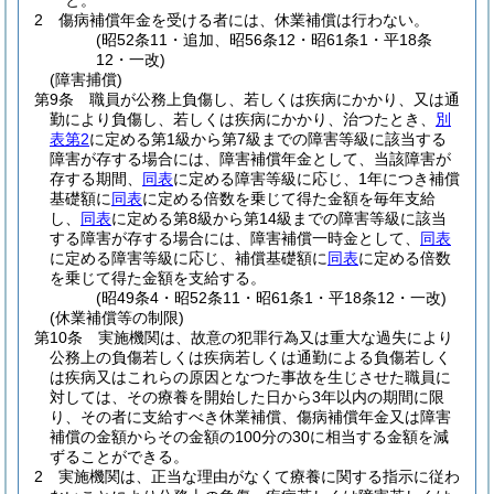
と。
2
傷病補償年金を受ける者には、休業補償は行わない。
(昭52条11・追加、昭56条12・昭61条1・平18条
12・一改)
(障害捕償)
第9条
職員が公務上負傷し、若しくは疾病にかかり、又は通
勤により負傷し、若しくは疾病にかかり、治つたとき、
別
表第2
に定める第1級から第7級までの障害等級に該当する
障害が存する場合には、障害補償年金として、当該障害が
存する期間、
同表
に定める障害等級に応じ、1年につき補償
基礎額に
同表
に定める倍数を乗じて得た金額を毎年支給
し、
同表
に定める第8級から第14級までの障害等級に該当
する障害が存する場合には、障害補償一時金として、
同表
に定める障害等級に応じ、補償基礎額に
同表
に定める倍数
を乗じて得た金額を支給する。
(昭49条4・昭52条11・昭61条1・平18条12・一改)
(休業補償等の制限)
第10条
実施機関は、故意の犯罪行為又は重大な過失により
公務上の負傷若しくは疾病若しくは通勤による負傷若しく
は疾病又はこれらの原因となつた事故を生じさせた職員に
対しては、その療養を開始した日から3年以内の期間に限
り、その者に支給すべき休業補償、傷病補償年金又は障害
補償の金額からその金額の100分の30に相当する金額を減
ずることができる。
2
実施機関は、正当な理由がなくて療養に関する指示に従わ