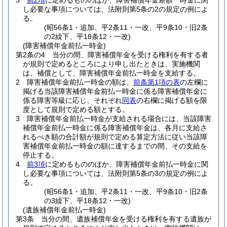
3
前2項
に定めるもののほか、障害補償年金差額一時金に関
し必要な事項については、法附則第5条の2の規定の例によ
る。
(昭56条1・追加、平2条11・一改、平9条10・旧2条
の2繰下、平18条12・一改)
(障害補償年金前払一時金)
第2条の4
当分の間、障害補償年金を受ける権利を有する者
が規則で定めるところにより申し出たときは、実施機関
は、補償として、障害補償年金前払一時金を支給する。
2
障害補償年金前払一時金の額は、
前条第1項の表
の左欄に
掲げる当該障害補償年金前払一時金に係る障害補償年金に
係る障害等級に応じ、それぞれ
同表
の右欄に掲げる額を限
度として規則で定める額とする。
3
障害補償年金前払一時金が支給される場合には、当該障害
補償年金前払一時金に係る障害補償年金は、各月に支給さ
れるべき額の合計額が規則で定める算定方法に従い当該障
害補償年金前払一時金の額に達するまでの間、その支給を
停止する。
4
前3項
に定めるもののほか、障害補償年金前払一時金に関
し必要な事項については、法附則第5条の3の規定の例によ
る。
(昭56条1・追加、平2条11・一改、平9条10・旧2条
の3繰下、平18条12・一改)
(遺族補償年金前払一時金)
第3条
当分の間、遺族補償年金を受ける権利を有する遺族が