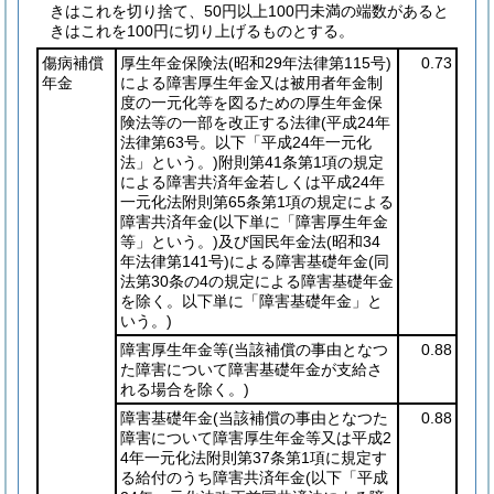
きはこれを切り捨て、50円以上100円未満の端数があると
きはこれを100円に切り上げるものとする。
傷病補償
厚生年金保険法
(昭和29年法律第115号)
0.73
年金
による障害厚生年金又は被用者年金制
度の一元化等を図るための厚生年金保
険法等の一部を改正する法律
(平成24年
法律第63号。以下「平成24年一元化
法」という。)
附則第41条第1項の規定
による障害共済年金若しくは平成24年
一元化法附則第65条第1項の規定による
障害共済年金
(以下単に「障害厚生年金
等」という。)
及び国民年金法
(昭和34
年法律第141号)
による障害基礎年金
(同
法第30条の4の規定による障害基礎年金
を除く。以下単に「障害基礎年金」と
いう。)
障害厚生年金等
(当該補償の事由となつ
0.88
た障害について障害基礎年金が支給さ
れる場合を除く。)
障害基礎年金
(当該補償の事由となつた
0.88
障害について障害厚生年金等又は平成2
4年一元化法附則第37条第1項に規定す
る給付のうち障害共済年金
(以下「平成