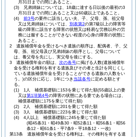
月31日までの間にあること。
(3)
兄弟姉妹については、18歳に達する日以後の最初の3
月31日までの間にあること又は60歳以上であること。
(4)
前3号
の要件に該当しない夫、子、父母、孫、祖父母
又は兄弟姉妹については、
別表第2
の第7級以上の障害等
級の障害に該当する障害の状態又は軽易な労務以外の労
務には服することができない程度の心身の障害の状態に
あること。
2
遺族補償年金を受けるべき遺族の順序は、配偶者、子、父
母、孫、祖父母及び兄弟姉妹の順序とし、父母について
は、養父母を先にし、実父母を後にする。
3
遺族補償年金の額は、
次の各号
に掲げる人数
(遺族補償年
金を受ける権利を有する遺族及びその者と生計を同じくし
ている遺族補償年金を受けることができる遺族の人数をい
う。)
の区分に応じ、1年につき
当該各号
に定める額とす
る。
(1)
1人 補償基礎額に153を乗じて得た額
(55歳以上の妻
又は
第1項第4号
の障害の状態にある妻である場合には、
補償基礎額に175を乗じて得た額)
(2)
2人 補償基礎額に201を乗じて得た額
(3)
3人 補償基礎額に223を乗じて得た額
(4)
4人以上 補償基礎額に245を乗じて得た額
(昭45条31・昭49条30・昭52条11・昭56条1・昭56
条12・昭61条1・平7条9・平18条12・一改)
第13条
遺族補償年金を受ける権利は、その権利を有する遺