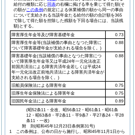
給付の種類に応じ
同表
の右欄に掲げる率を乗じて得た額
(そ
の額が
この条例
の規定による休業補償の額から同一の事由
について支給される当該年金たる給付の額の合計額を365
で除して得た額を控除した残額を下回る場合には、当該残
額)
とする。
障害厚生年金等及び障害基礎年金
0.73
障害厚生年金等
(当該補償の事由となつた障害に
0.88
ついて障害基礎年金が支給される場合を除く。)
障害基礎年金
(当該補償の事由となつた障害につ
0.88
いて障害厚生年金等又は平成24年一元化法改正
前国共済法による障害共済年金若しくは平成24
年一元化法改正前地共済法による障害共済年金が
支給される場合を除く。)
旧船員保険法による障害年金
0.75
旧厚生年金保険法による障害年金
0.75
旧国民年金法による障害年金
0.89
(昭52条11・全改、昭56条12・昭61条1・昭61条
12・昭63条8・平2条11・平9条7・平27条24・平28
条11・一改)
附
則
(昭和45年12月23日
条例第31号)
1
この条例は、公布の日から施行し、昭和45年11月1日から