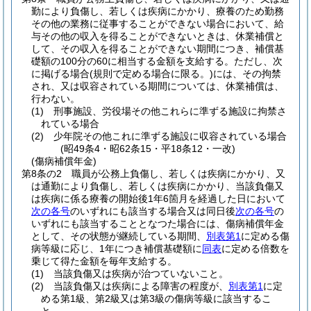
勤により負傷し、若しくは疾病にかかり、療養のため勤務
その他の業務に従事することができない場合において、給
与その他の収入を得ることができないときは、休業補償と
して、その収入を得ることができない期間につき、補償基
礎額の100分の60に相当する金額を支給する。
ただし、次
に掲げる場合
(規則で定める場合に限る。)
には、その拘禁
され、又は収容されている期間については、休業補償は、
行わない。
(1)
刑事施設、労役場その他これらに準ずる施設に拘禁さ
れている場合
(2)
少年院その他これに準ずる施設に収容されている場合
(昭49条4・昭62条15・平18条12・一改)
(傷病補償年金)
第8条の2
職員が公務上負傷し、若しくは疾病にかかり、又
は通勤により負傷し、若しくは疾病にかかり、当該負傷又
は疾病に係る療養の開始後1年6箇月を経過した日において
次の各号
のいずれにも該当する場合又は同日後
次の各号
の
いずれにも該当することとなつた場合には、傷病補償年金
として、その状態が継続している期間、
別表第1
に定める傷
病等級に応じ、1年につき補償基礎額に
同表
に定める倍数を
乗じて得た金額を毎年支給する。
(1)
当該負傷又は疾病が治つていないこと。
(2)
当該負傷又は疾病による障害の程度が、
別表第1
に定
める第1級、第2級又は第3級の傷病等級に該当するこ