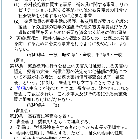
(1)
外科後処置に関する事業、補装具に関する事業、リハ
ビリテーションに関する事業その他の被災職員の円滑な
社会復帰を促進するために必要な事業
(2)
被災職員の療養生活の援護、被災職員が受ける介護の
援護、その遺族の就学の援護その他の被災職員及びその
遺族の援護を図るために必要な資金の支給その他の事業
2
実施機関は、職員の福祉の増進を図るため、公務上の災害
を防止するために必要な事業を行うように努めなければな
らない。
(昭49条4・一改、昭61条1・全改、平7条9・一改)
(審査)
第18条
実施機関の行う公務上の災害又は通勤による災害の
認定、療養の方法、補償金額の決定その他補償の実施につ
いて不服がある者は、公務災害補償等審査会
(以下「審査
会」という。)
に対し、審査を申し立てることができる。
2
前項
の申立てがあつたときは、審査会は、速やかにこれを
審査して裁定を行い、これを本人及びその者に係る実施機
関に通知しなければならない。
(昭49条4・一改)
(審査会)
第19条
高石市に審査会を置く。
2
審査会は、委員3人をもつて組織する。
3
委員は、学識経験を有する者のうちから市長が委嘱する。
4
委員の任期は、3年とする。
ただし、補欠の委員の任期
は、前任者の残任期間とする。