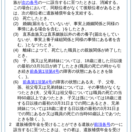
族が
次の各号
の一に該当するに至つたときは、消滅する。
この場合において、同順位者がなくて後順位者があるとき
は、次の順位者に遺族補償年金を支給する。
(1)
死亡したとき。
(2)
婚姻
(届出をしていないが、事実上婚姻関係と同様の
事情にある場合を含む。)
をしたとき。
(3)
直系血族又は直系姻族以外の者の養子
(届出をしてい
ないが、事実上養子縁組関係と同様の事情にある者を含
む。)
となつたとき。
(4)
離縁によつて、死亡した職員との親族関係が終了した
とき。
(5)
子、孫又は兄弟姉妹については、18歳に達した日以後
の最初の3月31日が終了したとき
(職員の死亡の時から引
き続き
前条第1項第4号
の障害の状態にあるときを除
く。)
。
(6)
前条第1項第4号
の障害の状態にある夫、子、父母、
孫、祖父母又は兄弟姉妹については、その事情がなくな
つたとき
(夫、父母又は祖父母については職員の死亡の当
時60歳以上であつたとき、子又は孫については18歳に達
する日以後の最初の3月31日までの間にあるとき、兄弟
姉妹については18歳に達する日以後の最初の3月31日ま
での間にあるか又は職員の死亡の当時60歳以上であつた
ときを除く。)
。
2
遺族補償年金を受けることができる遺族が
前項各号
の一に
該当するに至つたときは、その者は、遺族補償年金を受け