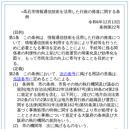
○高石市情報通信技術を活用した行政の推進に関する条
例
令和6年12月13日
条例第22号
(目的)
第1条
この条例は、情報通信技術を活用した行政の推進につ
いて、情報通信技術を利用する方法により手続等を行うた
めに必要となる事項を定めることにより、手続等に係る関
係者の利便性の向上並びに行政運営の簡素化及び効率化を
図り、もって市民生活の向上に寄与することを目的とす
る。
(定義)
第2条
この条例において、
次の各号
に掲げる用語の意義は、
当該各号
に定めるところによる。
(1)
条例等 市の条例、市長その他の執行機関及び議会の
規則
(地方自治法
(昭和22年法律第67号)
第138条の4第2項
に規定する規程を含む。以下同じ。)
並びに地方自治法第
252条の17の2第1項又は地方教育行政の組織及び運営に
関する法律
(昭和31年法律第162号)
第55条第1項の規定に
基づく事務処理の特例に関する条例により市が処理する
こととされた事務について規定する大阪府の条例及び大
阪府の執行機関の規則をいう。
(2)
市の機関等 次に掲げるものをいう。