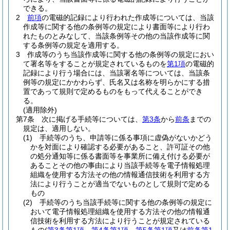
できる。
2
前項
の電磁的記録により行われた作成等については、当該
作成等に関する他の条例等の規定により書面等により行わ
れたものとみなして、当該条例等その他の当該作成等に関
する条例等の規定を適用する。
3
作成等のうち当該作成等に関する他の条例等の規定におい
て署名等をすることが規定されているものを
第1項
の電磁的
記録により行う場合には、当該署名等については、当該条
例等の規定にかかわらず、氏名又は名称を明らかにする措
置であって規則で定めるものをもって代えることができ
る。
(適用除外)
第7条
次に掲げる手続等については、
第3条
から
前条
までの
規定は、適用しない。
(1)
手続等のうち、申請等に係る事項に虚偽がないかどう
かを対面により確認する必要があること、許可証その他
の処分通知等に係る書面等を事業所に備え付ける必要が
あることその他の事由により当該手続等を電子情報処理
組織を使用する方法その他の情報通信技術を利用する方
法により行うことが適当でないものとして規則で定める
もの
(2)
手続等のうち当該手続等に関する他の条例等の規定に
おいて電子情報処理組織を使用する方法その他の情報通
信技術を利用する方法により行うことが規定されている