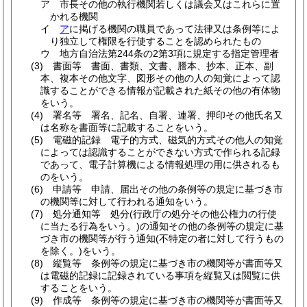
ア
市長その他の執行機関若しくは議会又はこれらに置
かれる機関
イ
ア
に掲げる機関の職員であって法律又は条例等によ
り独立して権限を行使することを認められたもの
ウ
地方自治法第244条の2第3項に規定する指定管理者
(3)
書面等 書面、書類、文書、謄本、抄本、正本、副
本、複本その他文字、図形その他の人の知覚によって認
識することができる情報が記載された紙その他の有体物
をいう。
(4)
署名等 署名、記名、自署、連署、押印その他氏名又
は名称を書面等に記載することをいう。
(5)
電磁的記録 電子的方式、磁気的方式その他人の知覚
によっては認識することができない方式で作られる記録
であって、電子計算機による情報処理の用に供されるも
のをいう。
(6)
申請等 申請、届出その他の条例等の規定に基づき市
の機関等に対して行われる通知をいう。
(7)
処分通知等 処分
(行政庁の処分その他公権力の行使
に当たる行為をいう。)
の通知その他の条例等の規定に基
づき市の機関等が行う通知
(不特定の者に対して行うもの
を除く。)
をいう。
(8)
縦覧等 条例等の規定に基づき市の機関等が書面等又
は電磁的記録に記録されている事項を縦覧又は閲覧に供
することをいう。
(9)
作成等 条例等の規定に基づき市の機関等が書面等又