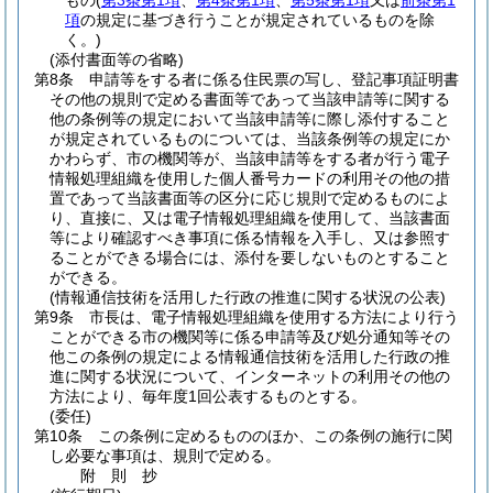
もの
(
第3条第1項
、
第4条第1項
、
第5条第1項
又は
前条第1
項
の規定に基づき行うことが規定されているものを除
く。)
(添付書面等の省略)
第8条
申請等をする者に係る住民票の写し、登記事項証明書
その他の規則で定める書面等であって当該申請等に関する
他の条例等の規定において当該申請等に際し添付すること
が規定されているものについては、当該条例等の規定にか
かわらず、市の機関等が、当該申請等をする者が行う電子
情報処理組織を使用した個人番号カードの利用その他の措
置であって当該書面等の区分に応じ規則で定めるものによ
り、直接に、又は電子情報処理組織を使用して、当該書面
等により確認すべき事項に係る情報を入手し、又は参照す
ることができる場合には、添付を要しないものとすること
ができる。
(情報通信技術を活用した行政の推進に関する状況の公表)
第9条
市長は、電子情報処理組織を使用する方法により行う
ことができる市の機関等に係る申請等及び処分通知等その
他この条例の規定による情報通信技術を活用した行政の推
進に関する状況について、インターネットの利用その他の
方法により、毎年度1回公表するものとする。
(委任)
第10条
この条例に定めるもののほか、この条例の施行に関
し必要な事項は、規則で定める。
附
則 抄