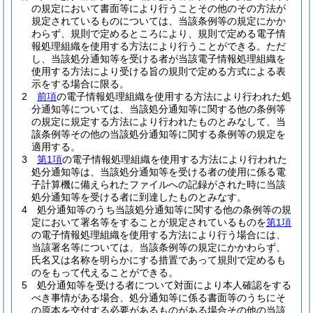
の規定において書面等により行うことその他のその方法が
規定されているものについては、当該条例等の規定にかか
わらず、規則で定めるところにより、規則で定める電子情
報処理組織を使用する方法により行うことができる。
ただ
し、当該処分通知等を受ける者が当該電子情報処理組織を
使用する方法により受ける旨の規則で定める方式による表
示をする場合に限る。
2
前項
の電子情報処理組織を使用する方法により行われた処
分通知等については、当該処分通知等に関する他の条例等
の規定に規定する方法により行われたものとみなして、当
該条例等その他の当該処分通知等に関する条例等の規定を
適用する。
3
第1項
の電子情報処理組織を使用する方法により行われた
処分通知等は、当該処分通知等を受ける者の使用に係る電
子計算機に備えられたファイルへの記録がされた時に当該
処分通知等を受ける者に到達したものとみなす。
4
処分通知等のうち当該処分通知等に関する他の条例等の規
定において署名等をすることが規定されているものを
第1項
の電子情報処理組織を使用する方法により行う場合には、
当該署名等については、当該条例等の規定にかかわらず、
氏名又は名称を明らかにする措置であって規則で定めるも
のをもって代えることができる。
5
処分通知等を受ける者について対面により本人確認をする
べき事情がある場合、処分通知等に係る書面等のうちにそ
の原本を交付する必要があるものがある場合その他の当該