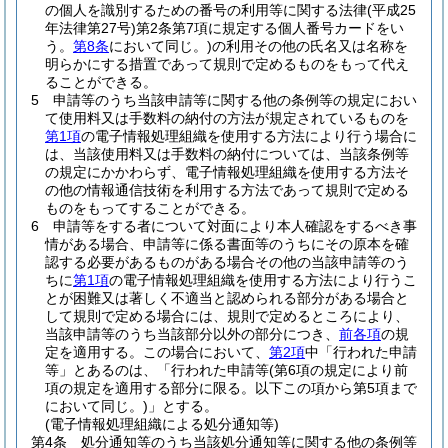
の個人を識別するための番号の利用等に関する法律
(平成25
年法律第27号)
第2条第7項に規定する個人番号カードをい
う。
第8条
において同じ。)
の利用その他の氏名又は名称を
明らかにする措置であって規則で定めるものをもって代え
ることができる。
5
申請等のうち当該申請等に関する他の条例等の規定におい
て使用料又は手数料の納付の方法が規定されているものを
第1項
の電子情報処理組織を使用する方法により行う場合に
は、当該使用料又は手数料の納付については、当該条例等
の規定にかかわらず、電子情報処理組織を使用する方法そ
の他の情報通信技術を利用する方法であって規則で定める
ものをもってすることができる。
6
申請等をする者について対面により本人確認をするべき事
情がある場合、申請等に係る書面等のうちにその原本を確
認する必要があるものがある場合その他の当該申請等のう
ちに
第1項
の電子情報処理組織を使用する方法により行うこ
とが困難又は著しく不適当と認められる部分がある場合と
して規則で定める場合には、規則で定めるところにより、
当該申請等のうち当該部分以外の部分につき、
前各項
の規
定を適用する。
この場合において、
第2項
中「行われた申請
等」とあるのは、「行われた申請等
(第6項の規定により前
項の規定を適用する部分に限る。以下この項から第5項まで
において同じ。)
」とする。
(電子情報処理組織による処分通知等)
第4条
処分通知等のうち当該処分通知等に関する他の条例等