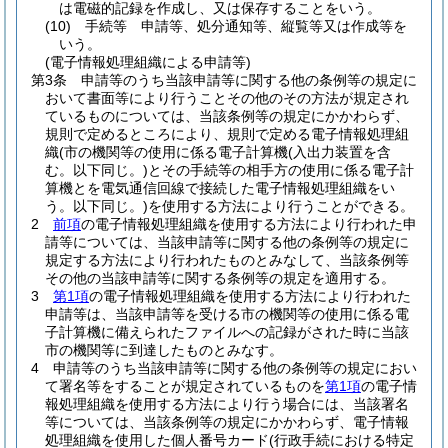
は電磁的記録を作成し、又は保存することをいう。
(10)
手続等 申請等、処分通知等、縦覧等又は作成等を
いう。
(電子情報処理組織による申請等)
第3条
申請等のうち当該申請等に関する他の条例等の規定に
おいて書面等により行うことその他のその方法が規定され
ているものについては、当該条例等の規定にかかわらず、
規則で定めるところにより、規則で定める電子情報処理組
織
(市の機関等の使用に係る電子計算機
(入出力装置を含
む。以下同じ。)
とその手続等の相手方の使用に係る電子計
算機とを電気通信回線で接続した電子情報処理組織をい
う。以下同じ。)
を使用する方法により行うことができる。
2
前項
の電子情報処理組織を使用する方法により行われた申
請等については、当該申請等に関する他の条例等の規定に
規定する方法により行われたものとみなして、当該条例等
その他の当該申請等に関する条例等の規定を適用する。
3
第1項
の電子情報処理組織を使用する方法により行われた
申請等は、当該申請等を受ける市の機関等の使用に係る電
子計算機に備えられたファイルへの記録がされた時に当該
市の機関等に到達したものとみなす。
4
申請等のうち当該申請等に関する他の条例等の規定におい
て署名等をすることが規定されているものを
第1項
の電子情
報処理組織を使用する方法により行う場合には、当該署名
等については、当該条例等の規定にかかわらず、電子情報
処理組織を使用した個人番号カード
(行政手続における特定