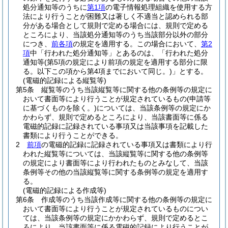
処分通知等のうちに
第1項
の電子情報処理組織を使用する方
法により行うことが困難又は著しく不適当と認められる部
分がある場合として規則で定める場合には、規則で定める
ところにより、当該処分通知等のうち当該部分以外の部分
につき、
前各項
の規定を適用する。
この場合において、
第2
項
中「行われた処分通知等」とあるのは、「行われた処分
通知等
(第5項の規定により前項の規定を適用する部分に限
る。以下この項から第4項までにおいて同じ。)
」とする。
(電磁的記録による縦覧等)
第5条
縦覧等のうち当該縦覧等に関する他の条例等の規定に
おいて書面等により行うことが規定されているもの
(申請等
に基づくものを除く。)
については、当該条例等の規定にか
かわらず、規則で定めるところにより、当該書面等に係る
電磁的記録に記録されている事項又は当該事項を記載した
書類により行うことができる。
2
前項
の電磁的記録に記録されている事項又は書類により行
われた縦覧等については、当該縦覧等に関する他の条例等
の規定により書面等により行われたものとみなして、当該
条例等その他の当該縦覧等に関する条例等の規定を適用す
る。
(電磁的記録による作成等)
第6条
作成等のうち当該作成等に関する他の条例等の規定に
おいて書面等により行うことが規定されているものについ
ては、当該条例等の規定にかかわらず、規則で定めるとこ
ろにより、当該書面等に係る電磁的記録により行うことが