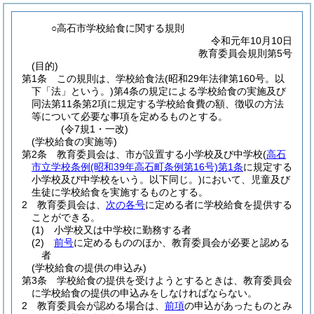
○高石市学校給食に関する規則
令和元年10月10日
教育委員会規則第5号
(目的)
第1条
この規則は、学校給食法
(昭和29年法律第160号。以
下「法」という。)
第4条の規定による学校給食の実施及び
同法第11条第2項に規定する学校給食費の額、徴収の方法
等について必要な事項を定めるものとする。
(令7規1・一改)
(学校給食の実施等)
第2条
教育委員会は、市が設置する小学校及び中学校
(
高石
市立学校条例
(昭和39年高石町条例第16号)
第1条
に規定する
小学校及び中学校をいう。以下同じ。)
において、児童及び
生徒に学校給食を実施するものとする。
2
教育委員会は、
次の各号
に定める者に学校給食を提供する
ことができる。
(1)
小学校又は中学校に勤務する者
(2)
前号
に定めるもののほか、教育委員会が必要と認める
者
(学校給食の提供の申込み)
第3条
学校給食の提供を受けようとするときは、教育委員会
に学校給食の提供の申込みをしなければならない。
2
教育委員会が認める場合は、
前項
の申込があったものとみ