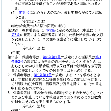
全に実施又は提供することが困難であると認められると
き。
(4)
前各号
に定めるもののほか、教育委員会が必要と認め
るとき。
(令3規2・全改)
(学校給食費の納入額の変更の通知)
第10条
教育委員会は、
前2条
に定める減額又は中止により
第6条
の規定により保護者等に通知した学校給食費の納入額
を変更したときは、その額を保護者等に通知しなければな
らない。
(令3規2・全改)
(申出)
第11条
保護者等は、
第8条第1号
の規定による減額又は
第9
条第2号
の規定による中止の適用を受けようとするときは、
あらかじめ学校生活管理指導表又は医師の診断書を教育委
員会に提出したうえでその旨を申し出るものとする。
2
保護者等は、
第9条第1号
の規定による中止を求めるとき
は、学校給食の実施又は提供を受ける日の前日から起算し
て3日以上前
(土曜日、日曜日及び祝日を除く。)
にその旨を
申し出るものとする。
3
保護者等は、学校給食費の減額を受ける必要がなくなった
とき及び中止している学校給食の再開を求めるときは教育
委員会にその旨を申し出るものとする。
(令3規2・追加)
(補則)