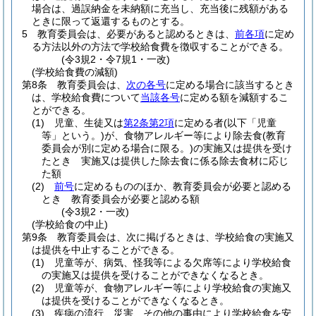
場合は、過誤納金を未納額に充当し、充当後に残額がある
ときに限って返還するものとする。
5
教育委員会は、必要があると認めるときは、
前各項
に定め
る方法以外の方法で学校給食費を徴収することができる。
(令3規2・令7規1・一改)
(学校給食費の減額)
第8条
教育委員会は、
次の各号
に定める場合に該当するとき
は、学校給食費について
当該各号
に定める額を減額するこ
とができる。
(1)
児童、生徒又は
第2条第2項
に定める者
(以下「児童
等」という。)
が、食物アレルギー等により除去食
(教育
委員会が別に定める場合に限る。)
の実施又は提供を受け
たとき 実施又は提供した除去食に係る除去食材に応じ
た額
(2)
前号
に定めるもののほか、教育委員会が必要と認める
とき 教育委員会が必要と認める額
(令3規2・一改)
(学校給食の中止)
第9条
教育委員会は、次に掲げるときは、学校給食の実施又
は提供を中止することができる。
(1)
児童等が、病気、怪我等による欠席等により学校給食
の実施又は提供を受けることができなくなるとき。
(2)
児童等が、食物アレルギー等により学校給食の実施又
は提供を受けることができなくなるとき。
(3)
疾病の流行、災害、その他の事由により学校給食を安