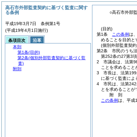
高石市外部監査契約に基づく監査に関す
る条例
○高石市外部
平成19年3月7日 条例第1号
(目的)
(平成19年4月1日施行)
第1条
この条例
は
めることを目的と
条項目次
沿革
(個別外部監査契約
本則
第2条
市民のうち
第1条
(目的)
第252条の27第
第2条
(個別外部監査契約に基づく監
2
市議会は、法第9
査)
ことを求めること
附則
3
市長は、法第19
に基づく監査によ
4
市民は、法第24
とを求めることが
附
則
この条例
は、平成