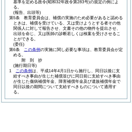
基準を定める政令
(昭和32年政令第283号)
の規定の例によ
る。
(報告、出頭等)
第5条
教育委員会は、補償の実施のため必要があると認める
ときは、補償を受けている、又は受けようとする者その他
関係人に対して報告させ、文書その他の物件を提出させ、
出頭を命じ、又は医師の診断若しくは検案を受けさせるこ
とができる。
(委任)
第6条
この条例
の実施に関し必要な事項は、教育委員会が定
める。
附
則
抄
(施行期日等)
1
この条例
は、平成14年4月1日から施行し、同日以後に支
給すべき事由が生じた補償並びに同日前に支給すべき事由
が生じた傷病補償年金、障害補償年金及び遺族補償年金で
同日以後の期間について支給すべきものについて適用す
る。