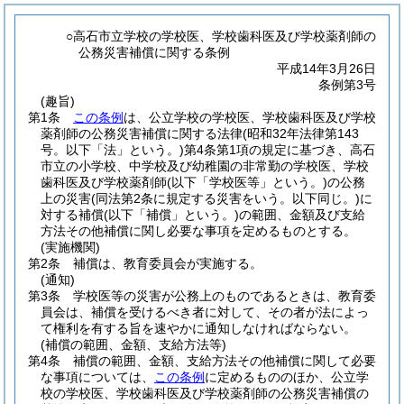
○高石市立学校の学校医、学校歯科医及び学校薬剤師の
公務災害補償に関する条例
平成14年3月26日
条例第3号
(趣旨)
第1条
この条例
は、公立学校の学校医、学校歯科医及び学校
薬剤師の公務災害補償に関する法律
(昭和32年法律第143
号。以下「法」という。)
第4条第1項の規定に基づき、高石
市立の小学校、中学校及び幼稚園の非常勤の学校医、学校
歯科医及び学校薬剤師
(以下「学校医等」という。)
の公務
上の災害
(同法第2条に規定する災害をいう。以下同じ。)
に
対する補償
(以下「補償」という。)
の範囲、金額及び支給
方法その他補償に関し必要な事項を定めるものとする。
(実施機関)
第2条
補償は、教育委員会が実施する。
(通知)
第3条
学校医等の災害が公務上のものであるときは、教育委
員会は、補償を受けるべき者に対して、その者が法によっ
て権利を有する旨を速やかに通知しなければならない。
(補償の範囲、金額、支給方法等)
第4条
補償の範囲、金額、支給方法その他補償に関して必要
な事項については、
この条例
に定めるもののほか、公立学
校の学校医、学校歯科医及び学校薬剤師の公務災害補償の