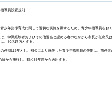
年指導員設置規則
る青少年指導育成に関して適切な実施を期するため、青少年指導員をお
員は、学識経験者およびその他適当と認める者のなかから市長が任命又
は、80名以内とする。
員の任期は2年とし、補欠により就任した青少年指導員の任期は、前任者
の日から施行し、昭和35年度から適用する。