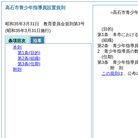
高石市青少年指導員設置規則
○高石市青少
昭和35年3月31日 教育委員会規則第3号
(目的)
(昭和35年3月31日施行)
第1条
本市におけ
(組織)
条項目次
沿革
第2条
青少年指導
本則
2
青少年指導員の数
第1条
(目的)
(任期)
第2条
(組織)
第3条
青少年指導
第3条
(任期)
附
則
附則
この規則
は、公布