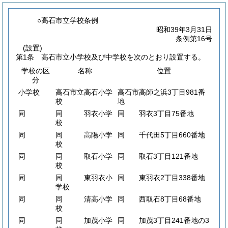
○高石市立学校条例
昭和39年3月31日
条例第16号
(設置)
第1条
高石市立小学校及び中学校を次のとおり設置する。
学校の区
名称
位置
分
小学校
高石市立高石小学
高石市高師之浜3丁目981番
校
地
同
同 羽衣小学
同 羽衣3丁目75番地
校
同
同 高陽小学
同 千代田5丁目660番地
校
同
同 取石小学
同 取石3丁目121番地
校
同
同 東羽衣小
同 東羽衣2丁目338番地
学校
同
同 清高小学
同 西取石8丁目68番地
校
同
同 加茂小学
同 加茂3丁目241番地の3