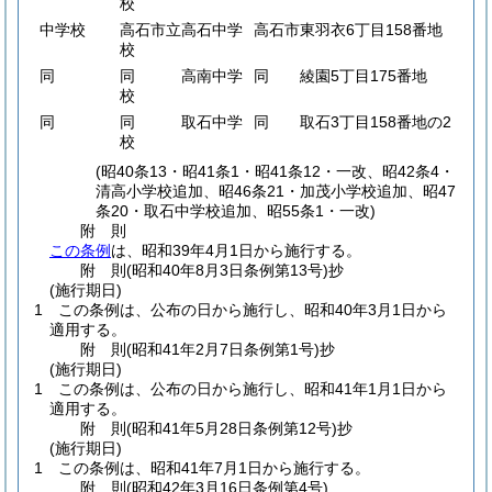
校
中学校
高石市立高石中学
高石市東羽衣6丁目158番地
校
同
同 高南中学
同 綾園5丁目175番地
校
同
同 取石中学
同 取石3丁目158番地の2
校
(昭40条13・昭41条1・昭41条12・一改、昭42条4・
清高小学校追加、昭46条21・加茂小学校追加、昭47
条20・取石中学校追加、昭55条1・一改)
附
則
この条例
は、昭和39年4月1日から施行する。
附
則
(昭和40年8月3日
条例第13号)
抄
(施行期日)
1
この条例は、公布の日から施行し、昭和40年3月1日から
適用する。
附
則
(昭和41年2月7日
条例第1号)
抄
(施行期日)
1
この条例は、公布の日から施行し、昭和41年1月1日から
適用する。
附
則
(昭和41年5月28日
条例第12号)
抄
(施行期日)
1
この条例は、昭和41年7月1日から施行する。
附
則
(昭和42年3月16日
条例第4号)