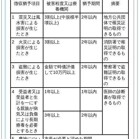
徴収猶予項目
被害程度又は療
猶予期間
摘要
養機関
1 震災又は風
3割以上
(中規模半
2年以内
地方公共団
水害による
壊以上)
体で罹災証
損害が生じ
明の取得で
たとき
きるもの
2 火災による
3割以上
2年以内
消防署で罹
損害が生じ
災証明の取
たとき
得できるも
の
3 盗難による
金額で時価評価
2年以内
警察署で盗
損害が生じ
して10万円以上
難証明の取
たとき
得できるも
の
4 受益者又は
1年以上
1年以内
医師の診断
受益者と生
書が取得で
計を一にす
きるもの
る親族が病
気又は負傷
3年以上
2年以内
により長期
療養を必要
とするとき
5 農地につい
市長が必要と認めた期間