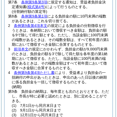
第7条
条例第9条第3項
に規定する通知は、受益者負担金決
定通知書
(
様式第4号
)
によって行うものとする。
(分割納付額の算定等)
第8条
条例第9条第1項
による負担金の額に10円未満の端数
があるときは、これを切り捨てる。
2
条例第9条第4項本文
の規定による負担金の分割徴収を行
うときは、各納期において徴収すべき金額は、負担金の額
を9で除して得た額とする。
ただし、当該金額に100円未満
の端数があるときは、その端数全額は、すべて初年度の第1
期において徴収すべき金額に合算するものとする。
3
前項本文
の規定にかかわらず、負担金の額が9,000円未満
のときは、負担金の額を3で除して得た額を各年度の第1納
期において徴収する。
ただし、当該金額に100円未満の端
数があるときは、その端数全額はすべて初年度において徴
収すべき金額に合算するものとする。
4
条例第9条第4項ただし書
により、受益者より負担金の一
括納付の申出があったときは、申出のあった日以後の納期
に係る負担金を一括して徴収するものとする。
(納期)
第9条
負担金の納期は、毎年度とも次のとおりとする。
ただ
し、市長が特に必要と認めたときは、別に定めることがで
きる。
(1)
7月1日から同月末日まで
(2)
9月1日から同月末日まで
(3)
12月1日から同月末日まで