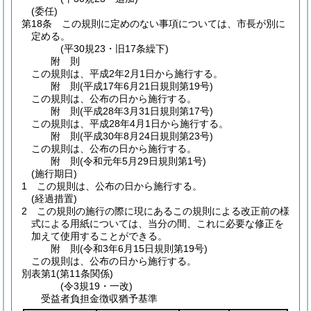
(委任)
第18条
この規則に定めのない事項については、市長が別に
定める。
(平30規23・旧17条繰下)
附
則
この規則は、平成2年2月1日から施行する。
附
則
(平成17年6月21日
規則第19号)
この規則は、公布の日から施行する。
附
則
(平成28年3月31日
規則第17号)
この規則は、平成28年4月1日から施行する。
附
則
(平成30年8月24日
規則第23号)
この規則は、公布の日から施行する。
附
則
(令和元年5月29日
規則第1号)
(施行期日)
1
この規則は、公布の日から施行する。
(経過措置)
2
この規則の施行の際に現にあるこの規則による改正前の様
式による用紙については、当分の間、これに必要な修正を
加えて使用することができる。
附
則
(令和3年6月15日
規則第19号)
この規則は、公布の日から施行する。
別表第1
(第11条関係)
(令3規19・一改)
受益者負担金徴収猶予基準