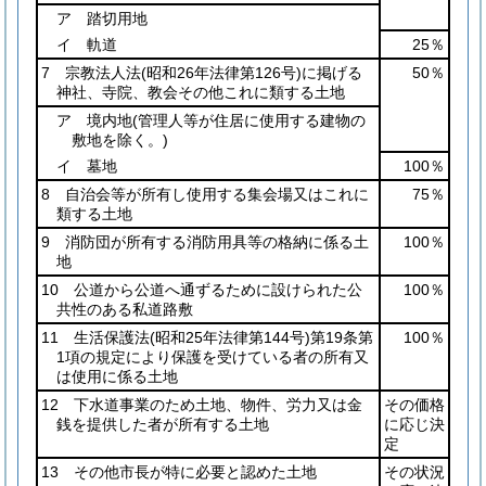
ア 踏切用地
イ 軌道
25％
7 宗教法人法
(昭和26年法律第126号)
に掲げる
50％
神社、寺院、教会その他これに類する土地
ア 境内地
(管理人等が住居に使用する建物の
敷地を除く。)
イ 墓地
100％
8 自治会等が所有し使用する集会場又はこれに
75％
類する土地
9 消防団が所有する消防用具等の格納に係る土
100％
地
10 公道から公道へ通ずるために設けられた公
100％
共性のある私道路敷
11 生活保護法
(昭和25年法律第144号)
第19条第
100％
1項の規定により保護を受けている者の所有又
は使用に係る土地
12 下水道事業のため土地、物件、労力又は金
その価格
銭を提供した者が所有する土地
に応じ決
定
13 その他市長が特に必要と認めた土地
その状況