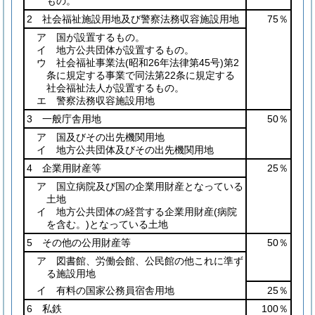
もの。
2 社会福祉施設用地及び警察法務収容施設用地
75％
ア 国が設置するもの。
イ 地方公共団体が設置するもの。
ウ 社会福祉事業法
(昭和26年法律第45号)
第2
条に規定する事業で同法第22条に規定する
社会福祉法人が設置するもの。
エ 警察法務収容施設用地
3 一般庁舎用地
50％
ア 国及びその出先機関用地
イ 地方公共団体及びその出先機関用地
4 企業用財産等
25％
ア 国立病院及び国の企業用財産となっている
土地
イ 地方公共団体の経営する企業用財産
(病院
を含む。)
となっている土地
5 その他の公用財産等
50％
ア 図書館、労働会館、公民館の他これに準ず
る施設用地
イ 有料の国家公務員宿舎用地
25％
6 私鉄
100％