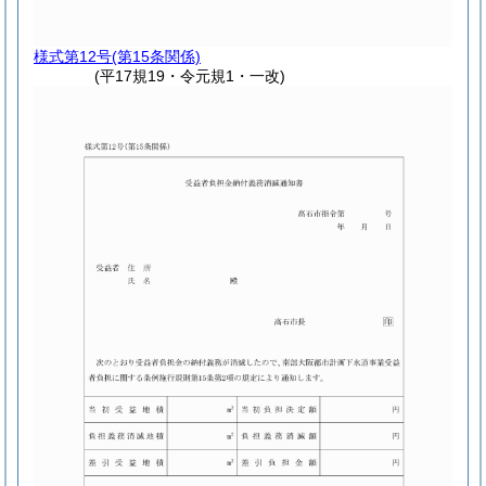
様式第12号
(第15条関係)
(平17規19・令元規1・一改)