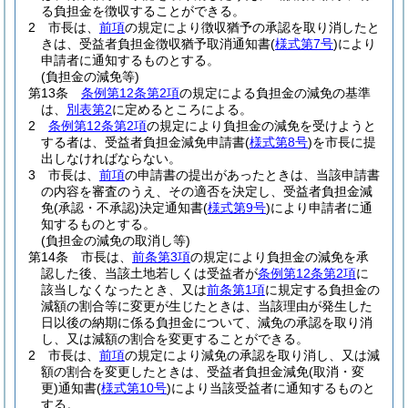
る負担金を徴収することができる。
2
市長は、
前項
の規定により徴収猶予の承認を取り消したと
きは、受益者負担金徴収猶予取消通知書
(
様式第7号
)
により
申請者に通知するものとする。
(負担金の減免等)
第13条
条例第12条第2項
の規定による負担金の減免の基準
は、
別表第2
に定めるところによる。
2
条例第12条第2項
の規定により負担金の減免を受けようと
する者は、受益者負担金減免申請書
(
様式第8号
)
を市長に提
出しなければならない。
3
市長は、
前項
の申請書の提出があったときは、当該申請書
の内容を審査のうえ、その適否を決定し、受益者負担金減
免
(承認・不承認)
決定通知書
(
様式第9号
)
により申請者に通
知するものとする。
(負担金の減免の取消し等)
第14条
市長は、
前条第3項
の規定により負担金の減免を承
認した後、当該土地若しくは受益者が
条例第12条第2項
に
該当しなくなったとき、又は
前条第1項
に規定する負担金の
減額の割合等に変更が生じたときは、当該理由が発生した
日以後の納期に係る負担金について、減免の承認を取り消
し、又は減額の割合を変更することができる。
2
市長は、
前項
の規定により減免の承認を取り消し、又は減
額の割合を変更したときは、受益者負担金減免
(取消・変
更)
通知書
(
様式第10号
)
により当該受益者に通知するものと
する。