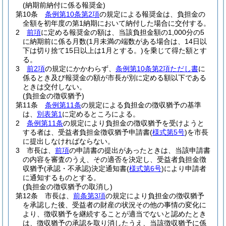
(納期前納付に係る報奨金)
第10条
条例第10条第2項
の規定による報奨金は、負担金の
全額を初年度の第1納期において納付した場合に交付する。
2
前項
に定める報奨金の額は、当該負担金額の1,000分の5
に納期前に係る月数
(1月未満の端数がある場合は、14日以
下は切り捨て15日以上は1月とする。)
を乗じて得た額とす
る。
3
前2項
の規定にかかわらず、
条例第10条第2項ただし書
に
係るとき及び報奨金の額が市長が別に定める額以下である
ときは交付しない。
(負担金の徴収猶予)
第11条
条例第11条
の規定による負担金の徴収猶予の基準
は、
別表第1
に定めるところによる。
2
条例第11条
の規定により負担金の徴収猶予を受けようと
する者は、受益者負担金徴収猶予申請書
(
様式第5号
)
を市長
に提出しなければならない。
3
市長は、
前項
の申請書の提出があったときは、当該申請書
の内容を審査のうえ、その適否を決定し、受益者負担金徴
収猶予
(承認・不承認)
決定通知書
(
様式第6号
)
により申請者
に通知するものとする。
(負担金の徴収猶予の取消し)
第12条
市長は、
前条第3項
の規定により負担金の徴収猶予
を承認した後、受益者の財産の状況その他の事情の変化に
より、徴収猶予を継続することが適当でないと認めたとき
は、徴収猶予の承認を取り消したうえ、当該徴収猶予に係