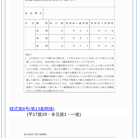
様式第8号
(第13条関係)
(平17規19・令元規1・一改)