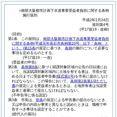
○南部大阪都市計画下水道事業受益者負担に関する条例
施行規則
平成2年1月24日
規則第4号
(平17規19・改称)
(目的)
第1条
この規則は、
南部大阪都市計画下水道事業受益者負担
に関する条例
(平成元年高石市条例第20号。以下「条例」と
いう。)
第15条
の規定に基づき、
条例
の施行について必要な
事項を定めるものとする。
(平17規19・一改)
(受益者の申告)
第2条
条例第8条
に基づく賦課対象区域の公告の日以後にお
いて、当該賦課対象区域内に土地を有する者は、市長が定
める日までに受益者申告書
(
様式第1号
)
を市長に提出しなけ
ればならない。
この場合において、
条例第2条第1項ただし
書
の規定による受益者があるときは、土地所有者は当該受
益者と連署にて提出しなければならない。
(不申告等に係る認定)
第3条
市長は、
前条
の規定による申告書の提出がないとき、
又は申告の内容が事実と異なると認めたときは、職権で申
告すべき事項を認定することができる。
(総代人の届出)