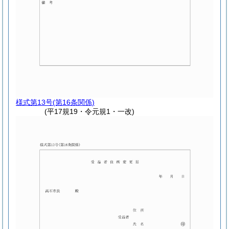
様式第13号
(第16条関係)
(平17規19・令元規1・一改)