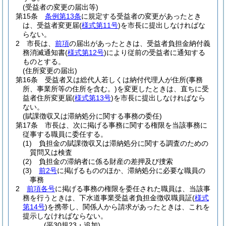
(受益者の変更の届出等)
第15条
条例第13条
に規定する受益者の変更があったとき
は、受益者変更届
(
様式第11号
)
を市長に提出しなければな
らない。
2
市長は、
前項
の届出があったときは、受益者負担金納付義
務消滅通知書
(
様式第12号
)
により従前の受益者に通知する
ものとする。
(住所変更の届出)
第16条
受益者又は総代人若しくは納付代理人が住所
(事務
所、事業所等の住所を含む。)
を変更したときは、直ちに受
益者住所変更届
(
様式第13号
)
を市長に提出しなければなら
ない。
(賦課徴収又は滞納処分に関する事務の委任)
第17条
市長は、次に掲げる事務に関する権限を当該事務に
従事する職員に委任する。
(1)
負担金の賦課徴収又は滞納処分に関する調査のための
質問又は検査
(2)
負担金の滞納者に係る財産の差押及び捜索
(3)
前2号
に掲げるもののほか、滞納処分に必要な職員の
事務
2
前項各号
に掲げる事務の権限を委任された職員は、当該事
務を行うときは、下水道事業受益者負担金徴収職員証
(
様式
第14号
)
を携帯し、関係人から請求があったときは、これを
提示しなければならない。
(平30規23・追加)