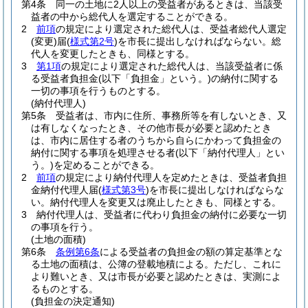
第4条
同一の土地に2人以上の受益者があるときは、当該受
益者の中から総代人を選定することができる。
2
前項
の規定により選定された総代人は、受益者総代人選定
(変更)
届
(
様式第2号
)
を市長に提出しなければならない。
総
代人を変更したときも、同様とする。
3
第1項
の規定により選定された総代人は、当該受益者に係
る受益者負担金
(以下「負担金」という。)
の納付に関する
一切の事項を行うものとする。
(納付代理人)
第5条
受益者は、市内に住所、事務所等を有しないとき、又
は有しなくなったとき、その他市長が必要と認めたとき
は、市内に居住する者のうちから自らにかわって負担金の
納付に関する事項を処理させる者
(以下「納付代理人」とい
う。)
を定めることができる。
2
前項
の規定により納付代理人を定めたときは、受益者負担
金納付代理人届
(
様式第3号
)
を市長に提出しなければならな
い。
納付代理人を変更又は廃止したときも、同様とする。
3
納付代理人は、受益者に代わり負担金の納付に必要な一切
の事項を行う。
(土地の面積)
第6条
条例第6条
による受益者の負担金の額の算定基準とな
る土地の面積は、公簿の登載地積による。
ただし、これに
より難いとき、又は市長が必要と認めたときは、実測によ
るものとする。
(負担金の決定通知)